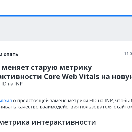
11.
м опять
e меняет старую метрику
ктивности Core Web Vitals на нову
FID на INP.
ъявил
о предстоящей замене метрики FID на INP, чтобы 
нивать качество взаимодействия пользователя с сайто
 метрика интерактивности