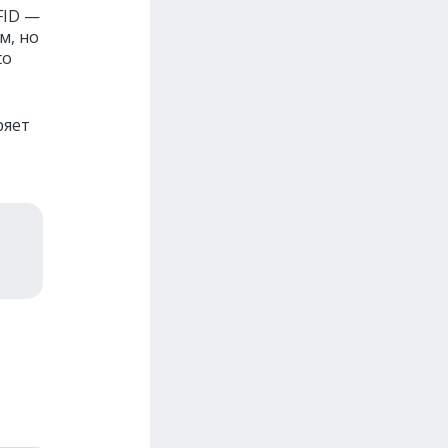
FID —
м, но
to
ряет
о