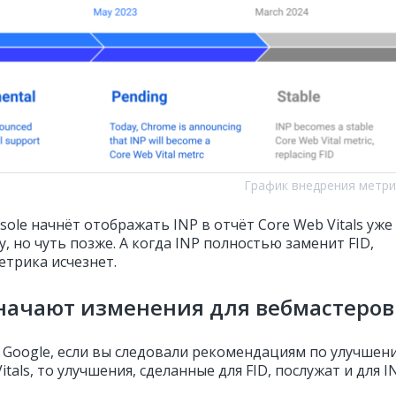
График внедрения метри
sole начнёт отображать INP в отчёт Core Web Vitals уже
у, но чуть позже. А когда INP полностью заменит FID,
етрика исчезнет.
начают изменения для вебмастеров
 Google, если вы следовали рекомендациям по улучшен
itals, то улучшения, сделанные для FID, послужат и для I