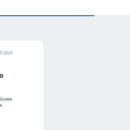
05.2023
ю
более
м.