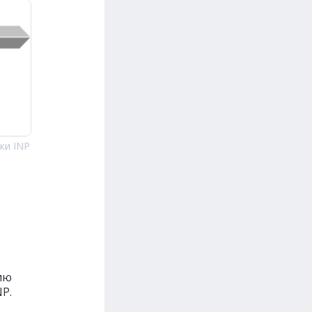
ки INP
ию
NP.