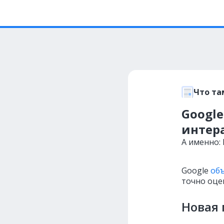
Что та
Googl
интера
А именно: 
Google
об
точно оце
Новая