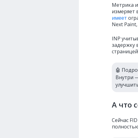
Метрика ин
измеряет 
имеет
огра
Next Paint
INP учиты
задержку 
страницей
🤖 Подро
Внутри —
улучшить
А что 
Сейчас FID
полностью