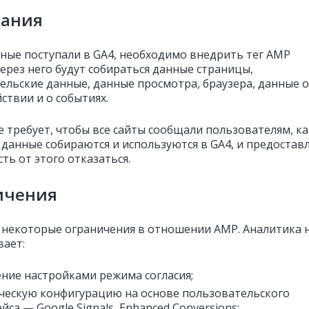
вания
ные поступали в GA4, необходимо внедрить тег AMP
 Через него будут собираться данные страницы,
ельские данные, данные просмотра, браузера, данные о
ствии и о событиях.
e требует, чтобы все сайты сообщали пользователям, ка
 данные собираются и используются в GA4, и предостав
ть от этого отказаться.
ичения
 некоторые ограничения в отношении AMP. Аналитика 
ает:
ние настройками режима согласия;
ескую конфигурацию на основе пользовательского
йса — Google Signals, Enhanced Conversions;