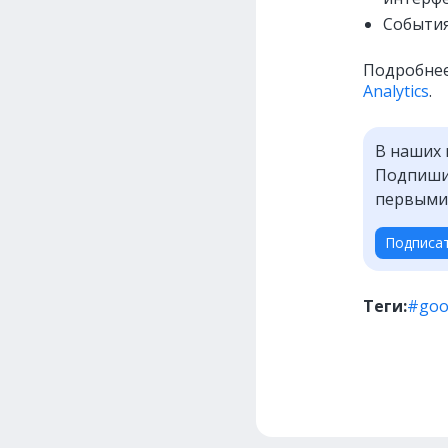
События
Подробнее
Analytics
.
В наших 
Подпишит
первыми
Подписа
Теги:
#goo