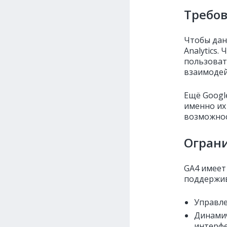
Требо
Чтобы дан
Analytics.
пользоват
взаимодей
Ещё Googl
именно их
возможнос
Огран
GA4 имеет
поддержив
Управле
Динамич
интерфе