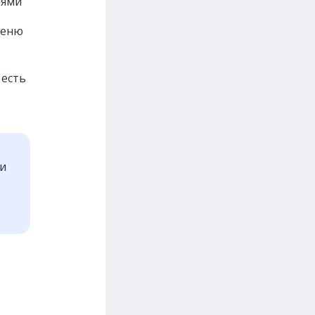
иями
меню
 есть
ти