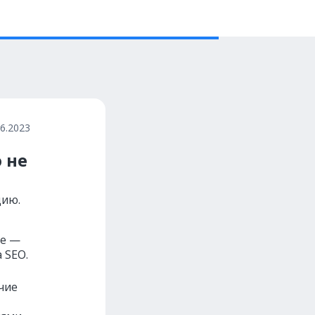
06.2023
 не
цию.
le —
 SEO.
чие