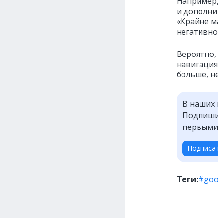
Например,
и дополни
«Крайне м
негативно
Вероятно,
навигация 
больше, не
В наших 
Подпишит
первыми
Подписа
Теги:
#goo