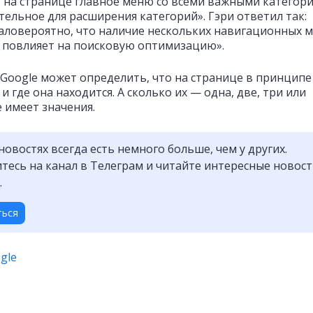
 на странице главное меню со всеми важными категор
тельное для расширения категорий».
Гэри ответил так:
аловероятно, что наличие нескольких навигационных 
 повлияет на поисковую оптимизацию».
 Google может определить, что на странице в принципе
и где она находится. А сколько их — одна, две, три или
 имеет значения.
новостях всегда есть немного больше, чем у других.
есь на канал в Телеграм и читайте интересные новос
.
ться
gle