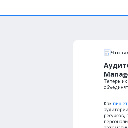
Что та
Аудито
Manag
Теперь их
объединят
Как
пишет
аудитории 
ресурсов,
персонали
автоматич