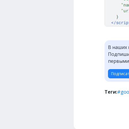
В наших 
Подпишит
первыми
Подписа
Теги:
#goo