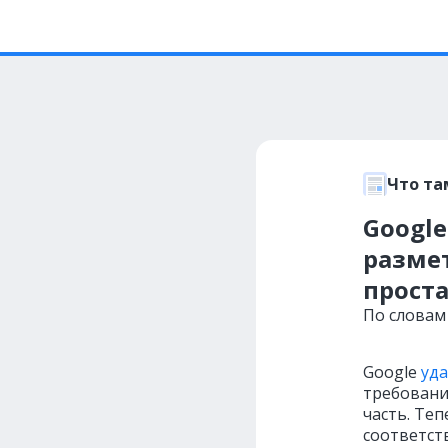
Что та
Googl
разме
проста
По словам
Google
уд
требовани
часть. Теп
соответст