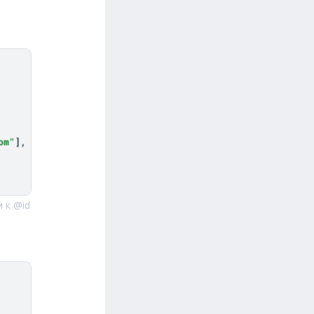
 к @id