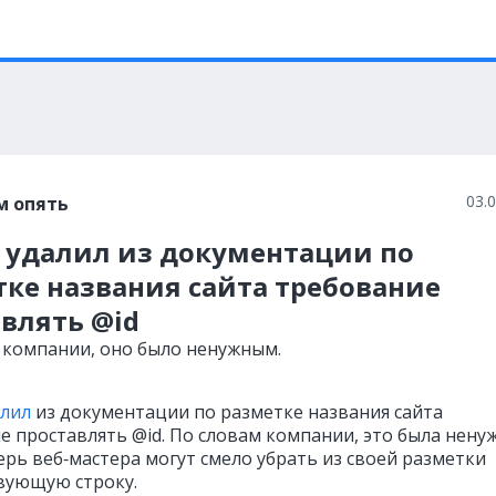
03.
м опять
e удалил из документации по
тке названия сайта требование
влять @id
 компании, оно было ненужным.
алил
из документации по разметке названия сайта
е проставлять @id. По словам компании, это была нену
ерь веб‑мастера могут смело убрать из своей разметки
вующую строку.