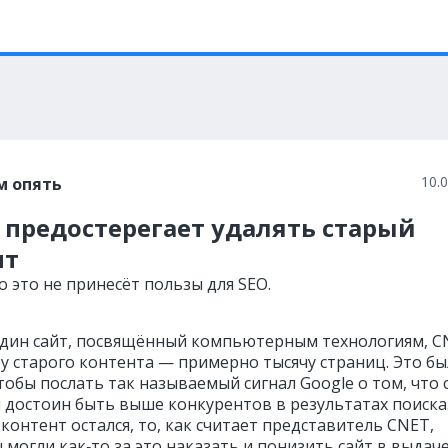
10.
м опять
 предостерегает удалять старый
нт
о это не принесёт пользы для SEO.
дин сайт, посвящённый компьютерным технологиям, C
у старого контента — примерно тысячу страниц. Это б
тобы послать так называемый сигнал Google о том, что 
и достоин быть выше конкурентов в результатах поиска.
контент остался, то, как считает представитель CNET,
могли как‑то за это наказать и понизить сайт в выдаче