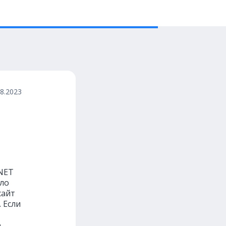
08.2023
NET
ыло
сайт
 Если
.