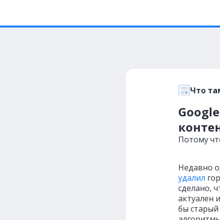
Что та
Google
конте
Потому чт
Недавно о
удалил
гор
сделано, ч
актуален 
бы старый 
алгоритмы 