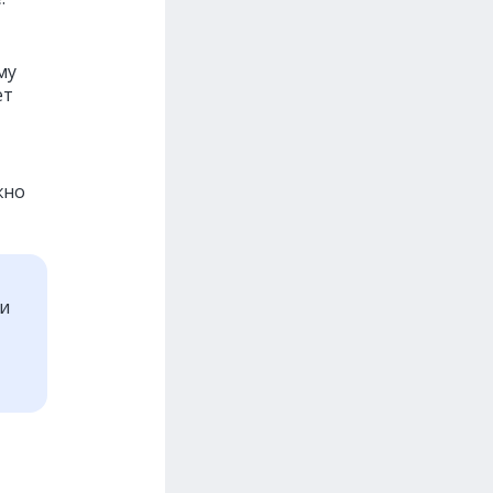
му
ет
жно
ти