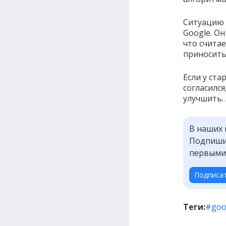
Ситуацию 
Google. Он
что считае
приносить 
Если у ста
согласилс
улучшить. 
В наших 
Подпишит
первыми
Подписа
Теги:
#goo