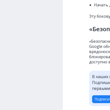
Начать 
Эту боков
«Безоп
«Безопасн
Google об
вредоносн
блокирова
доступно 
В наших 
Подпишит
первыми
Подписа