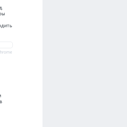
д.
ры
одить
Chrome
и
в