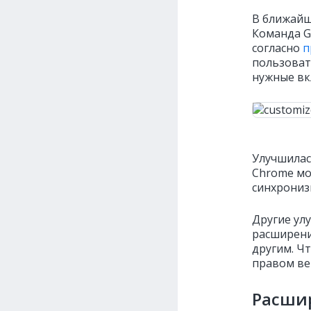
В ближайш
Команда G
согласно
п
пользоват
нужные вк
Улучшилас
Chrome мо
синхрониз
Другие ул
расширени
другим. Чт
правом ве
Расши