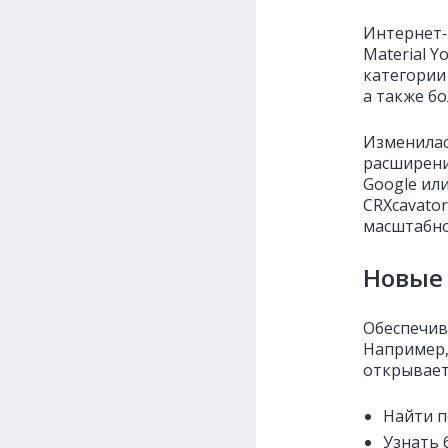
Интернет‑
Material 
категории
а также б
Изменилас
расширени
Google ил
CRXcavator
масштабно
Новые
Обеспечив
Например,
открывает
Найти п
Узнать 