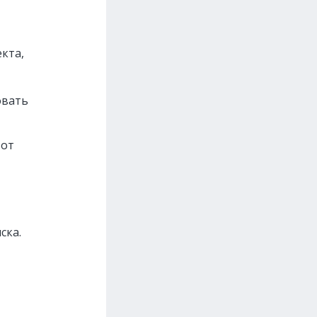
кта,
овать
 от
ска.