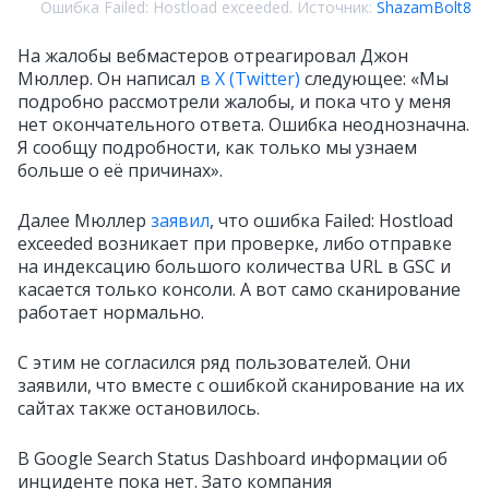
Ошибка Failed: Hostload exceeded. Источник:
ShazamBolt8
На жалобы вебмастеров отреагировал Джон
Мюллер. Он написал
в X (Twitter)
следующее: «Мы
подробно рассмотрели жалобы, и пока что у меня
нет окончательного ответа. Ошибка неоднозначна.
Я сообщу подробности, как только мы узнаем
больше о её причинах».
Далее Мюллер
заявил
, что ошибка Failed: Hostload
exceeded возникает при проверке, либо отправке
на индексацию большого количества URL в GSC и
касается только консоли. А вот само сканирование
работает нормально.
С этим не согласился ряд пользователей. Они
заявили, что вместе с ошибкой сканирование на их
сайтах также остановилось.
В Google Search Status Dashboard информации об
инциденте пока нет. Зато компания