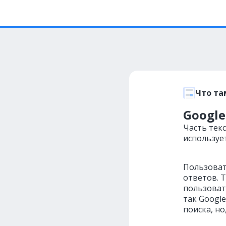
Что та
Googl
Часть тек
используе
Пользоват
ответов. Т
пользоват
так Googl
поиска, но