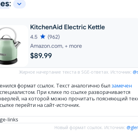
Жирное начертание текста в SGE-ответах. Источник:
@s
енился формат ссылок. Текст аналогично был
замечен
специалистом. При клике по ссылке разворачивается
оверлей, на которой можно прочитать поясняющий текст
сылке перейти на сайт‑источник.
Новый формат ссылок. Источник:
@gle