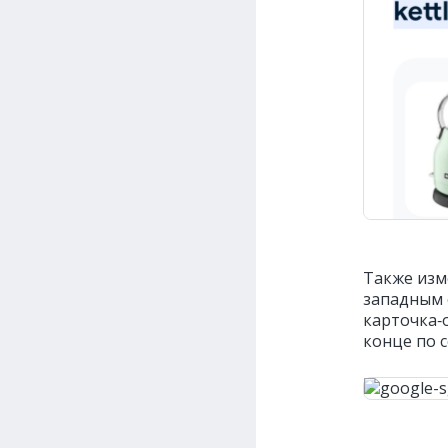
Также изм
западным 
карточка‑
конце по с