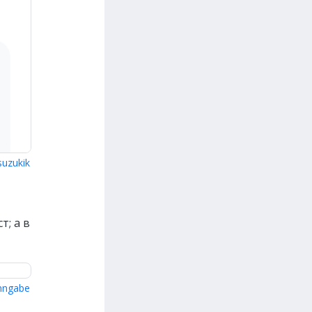
uzukik
; а в
nngabe