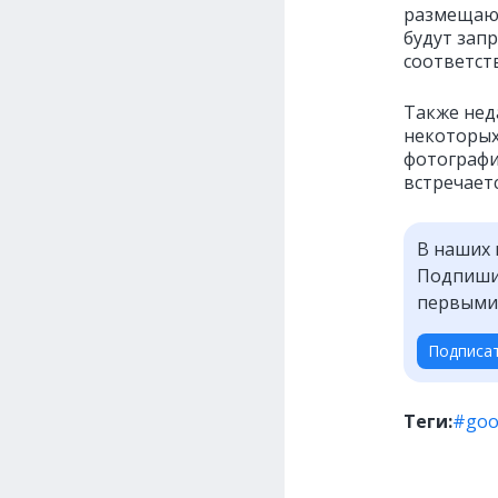
размещающ
будут зап
соответст
Также нед
некоторых
фотографи
встречаетс
В наших 
Подпишит
первыми
Подписа
Теги:
#goo