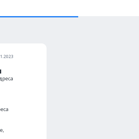
11.2023
м
дреса
реса
e,