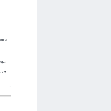
ался
ода.
ько