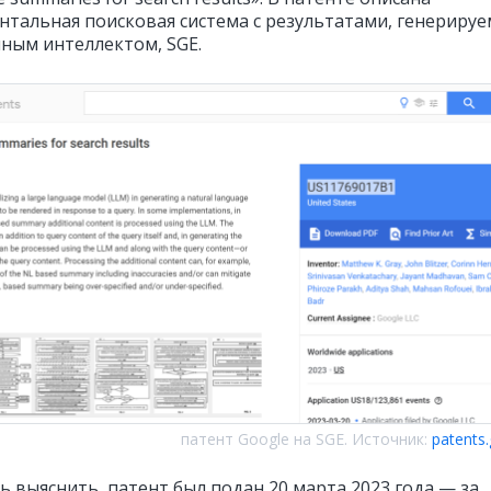
нтальная поисковая система с результатами, генериру
нным интеллектом, SGE.
патент Google на SGE. Источник:
patents.
ь выяснить, патент был подан 20 марта 2023 года — за