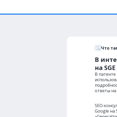
Что та
В инте
на SGE
В патенте
использов
подробнос
ответы на
SEO‑консу
Google на
«Generativ