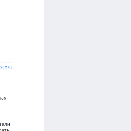
seo.es
рые
отали
отать