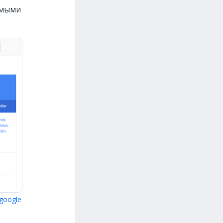
емыми
google