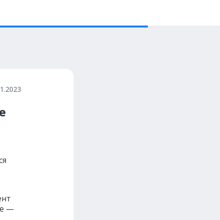
11.2023
e
ся
ент
ие —