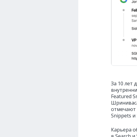
За 10 лет 
внутренни
Featured S
Шриниваса
отмечают 
Snippets и
Карьера об
в Search и