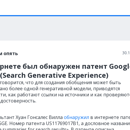
30.
м опять
рнете был обнаружен патент Googl
 (Search Generative Experience)
 говорится, что для создания обобщения может быть
ано более одной генеративной модели, приводятся
ти, как работают ссылки на источники и как проверяют
 достоверность.
льтант Хуан Гонсалес Вилла
обнаружил
в интернете пат
 SGE. Номер патента US11769017B1, а дословное назван
e summaries for search results». В патенте описана