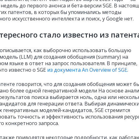
 недель до первого анонса и бета‑версии SGE. В настоя
гих патентов, в которых бы упоминались методы
ого искусственного интеллекта и поиск, у Google нет.
тересного стало известно из патент
 описывается, как выборочно использовать большую
модель (LLM) для создания обобщения (summary) на
ом языке в ответ на запрос пользователя. В принципе,
что известно о SGE
из документа An Overview of SGE
.
атенте говорится, что для создания обобщения может б
ано более одной генеративной модели На основе анал
 результатов поиска выбирается ноль, одна или несколь
андидатов для генерации ответа. Выбирая динамически
х генеративных моделей‑кандидатов, SGE стремится
овать точность и эффективность использования ресур
го конкретного запроса.
 также приводятся некоторые подробности, как работа