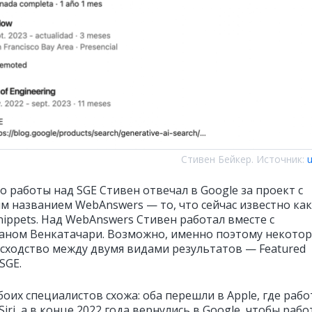
Стивен Бейкер. Источник:
u
до работы над SGE Стивен отвечал в Google за проект с
м названием WebAnswers — то, что сейчас известно как
nippets. Над WebAnswers Стивен работал вместе с
ном Венкатачари. Возможно, именно поэтому некото
сходство между двумя видами результатов — Featured
 SGE.
оих специалистов схожа: оба перешли в Apple, где раб
 Siri, а в конце 2022 года вернулись в Google, чтобы раб