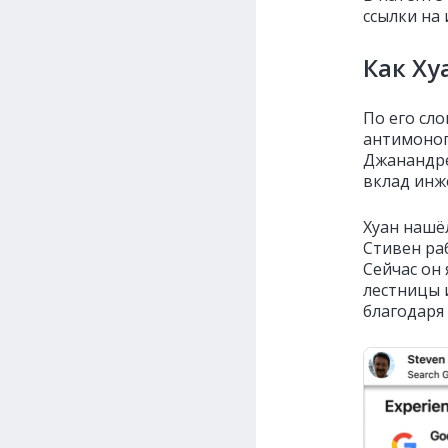
ссылки на
Как Ху
По его сл
антимоноп
Джанандре
вклад инж
Хуан нашё
Стивен раб
Сейчас он 
лестницы 
благодаря