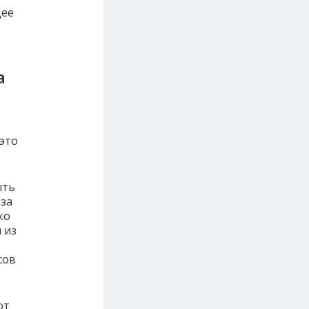
щее
а
 это
ыть
иза
ко
 из
сов
ют