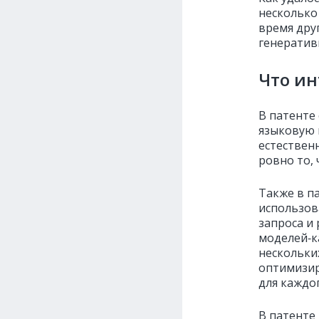
несколько
время дру
генеративн
Что ин
В патенте
языковую 
естественн
ровно то, 
Также в п
использов
запроса и
моделей‑к
нескольки
оптимизир
для каждо
В патенте