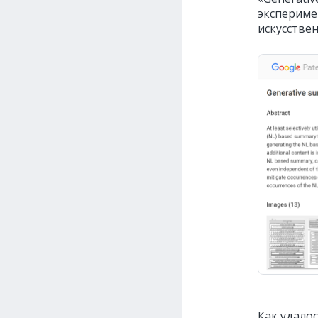
экспериме
искусстве
Как удалос