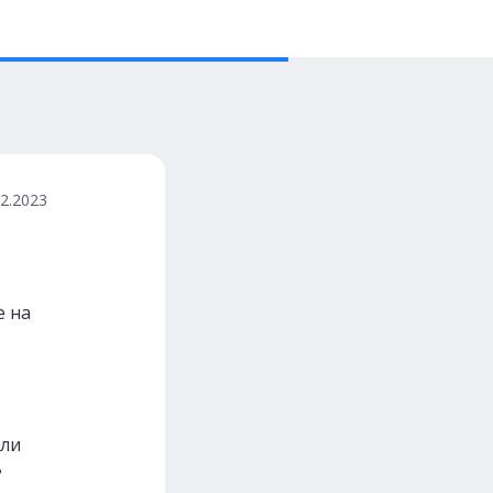
12.2023
е на
али
ь