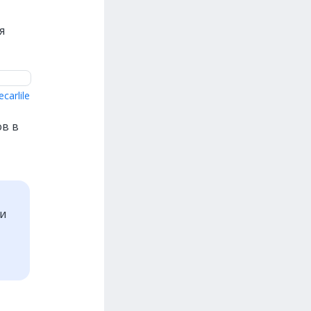
я
carlile
в в
ти