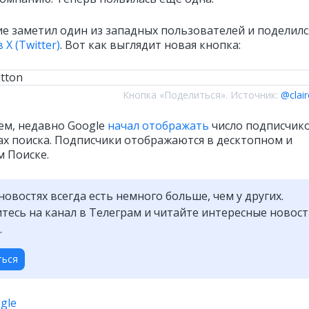
е заметил один из западных пользователей и поделилс
в X (Twitter)
. Вот как выглядит новая кнопка:
Кнопка «Поделиться». Источник:
@claire
м, недавно Google
начал отображать
число подписчико
ах поиска. Подписчики отображаются в десктопном и
 Поиске.
новостях всегда есть немного больше, чем у других.
есь на канал в Телеграм и читайте интересные новос
.
ться
gle