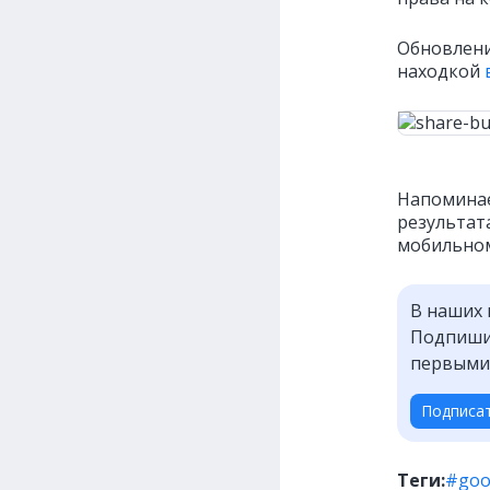
Обновлени
находкой
Напоминае
результат
мобильном
В наших 
Подпишит
первыми
Подписа
Теги:
#goo