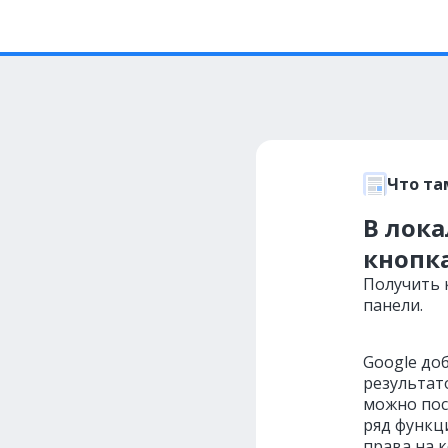
Что та
В лока
кнопк
Получить к
панели.
Google до
результат
можно пос
ряд функц
права на 