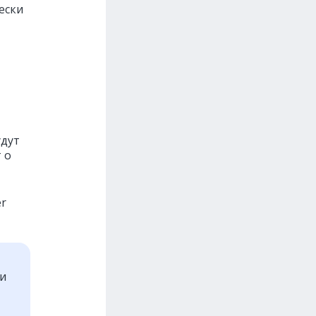
ески
удут
 о
r
ти