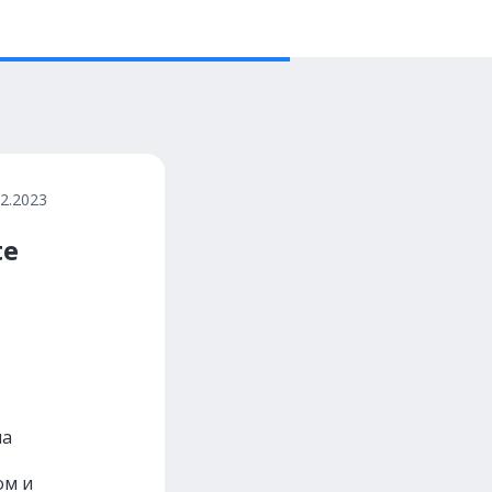
12.2023
te
на
ом и