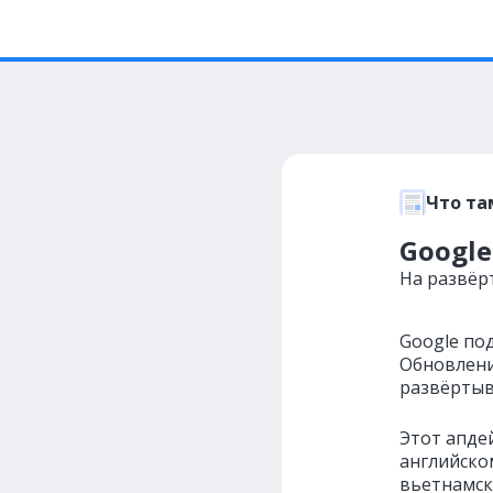
Что та
Google
На развёр
Google по
Обновлен
развёртыв
Этот апдей
английско
вьетнамск