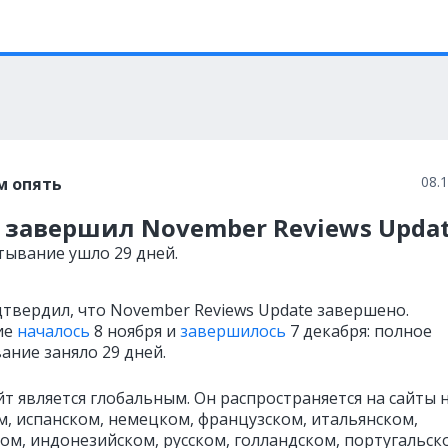
08.
м опять
 завершил November Reviews Upda
тывание ушло 29 дней.
дтвердил, что November Reviews Update завершено.
ие
началось
8 ноября и
завершилось
7 декабря: полное
ание заняло 29 дней.
т является глобальным. Он распространяется на сайты 
м, испанском, немецком, французском, итальянском,
ом, индонезийском, русском, голландском, португальск