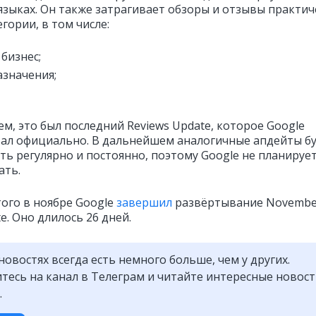
языках. Он также затрагивает обзоры и отзывы практич
егории, в том числе:
 бизнес;
азначения;
м, это был последний Reviews Update, которое Google
ал официально. В дальнейшем аналогичные апдейты б
ть регулярно и постоянно, поэтому Google не планирует
ать.
ого в ноябре Google
завершил
развёртывание Novembe
e. Оно длилось 26 дней.
новостях всегда есть немного больше, чем у других.
есь на канал в Телеграм и читайте интересные новос
.