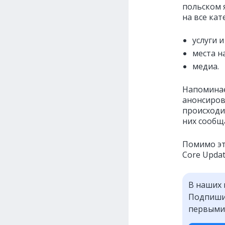
польском 
на все кат
услуги и
места н
медиа.
Напоминае
анонсиров
происходи
них сообщ
Помимо эт
Core Updat
В наших 
Подпишит
первыми