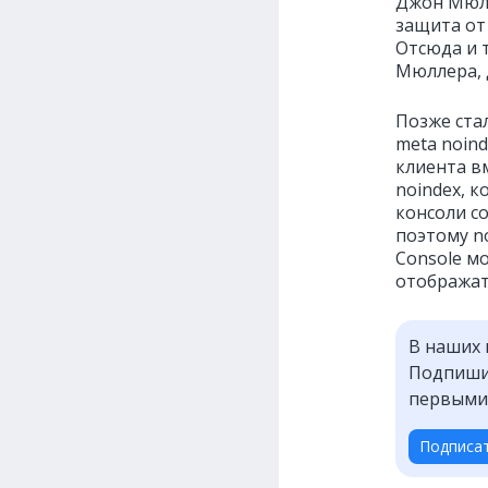
Джон Мюлл
защита от
Отсюда и 
Мюллера, 
Позже ста
meta noind
клиента в
noindex, к
консоли со
поэтому no
Console м
отображат
В наших 
Подпишит
первыми
Подписа