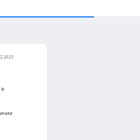
12.2023
 в
личии