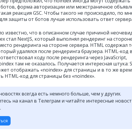
ер предположил, что noindex иногда могут содержать
 ботов, форма авторизации или межстраничное объявл
такая реакция GSC. Чтобы такого не происходило, по м
для защиты от ботов лучше использовать ответ сервера
ло известно, что в описанном случае причиной неочеви
ex стал NextJS, который выполнял рендеринг на сторон
место рендеринга на стороне сервера. HTML содержал т
оторый удалялся после рендеринга браузера. HTML‑код 
ответствовал коду после рендеринга через JavaScript,
index там не оказалось. Получается интересная штука: 
ожет отображать «noindex» для страницы и в то же врем
ь HTML‑код для страницы без «noindex».
новостях всегда есть немного больше, чем у других.
есь на канал в Телеграм и читайте интересные новос
.
ться