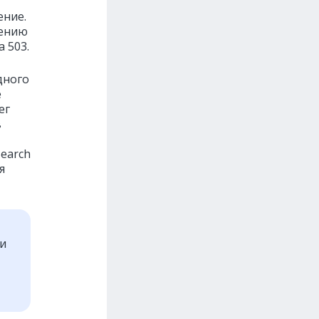
ение.
нению
 503.
дного
е
ег
в
Search
я
ти