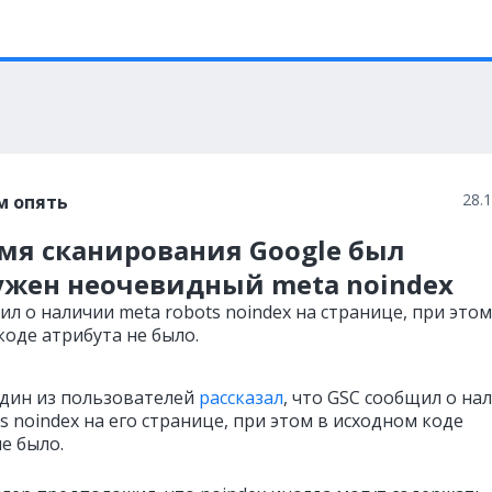
28.
м опять
емя сканирования Google был
ужен неочевидный meta noindex
л о наличии meta robots noindex на странице, при этом
коде атрибута не было.
дин из пользователей
рассказал
, что GSC сообщил о на
s noindex на его странице, при этом в исходном коде
е было.