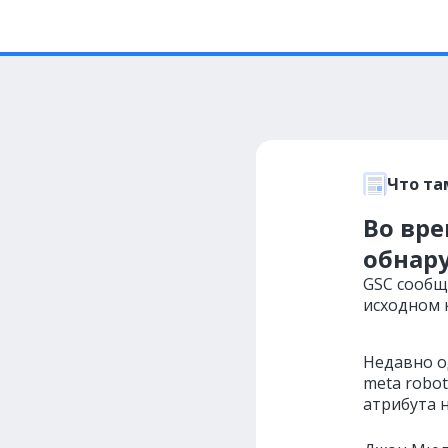
Что та
Во вр
обнар
GSC сообщи
исходном 
Недавно о
meta robot
атрибута н