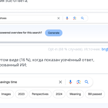
ия SGE‑ответа;
Opt‑in (68 % случаев). Источник:
bri
утом виде (16 %), когда показан усечённый ответ,
рованный ИИ;