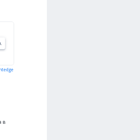
ghtedge
а в