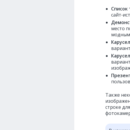
Список 
сайт‑ис
Демонс
место п
модным 
Карусел
вариант
Карусел
вариант
изображ
Презен
пользов
Также нек
изображени
строке дл
фотокаме