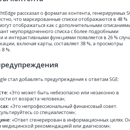
ghtEdge рассказал о форматах контента, генерируемых S
естно, что маркированные списки отображаются в 48 %
 могут отображаться как с дополнительными описаниями
риант неупорядоченного списка с более подробными
и и интерактивными функциями появляется в 26 % случа
кации, включая карты, составляет 38 %, а просмотры
 8 %.
предупреждения
gle стал добавлять предупреждения к ответам SGE:
сте:
«Это может быть небезопасно или незаконно в
ости от возраста человека»;
сах:
«Это непрофессиональный финансовый совет.
ультируйтесь со специалистом»;
ине:
«Ответ сгенерирован в информационных целях. О
я медицинской рекомендацией или диагнозом»;