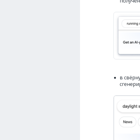
получен
в свёрн
сгенери