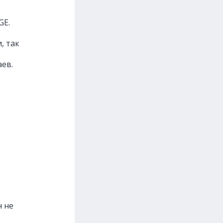
GE.
, так
ев.
н не