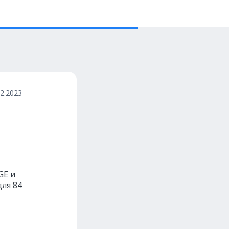
12.2023
GE и
для 84