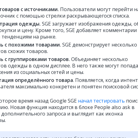
товаров с источниками.
Пользователи могут перейти н
точник с помощью стрелки раскрывающегося списка.
трация одежды.
SGE загружает изображения одежды, о
окупки и цену. Кроме того, SGE добавляет комментарии
тенденциям на рынке.
ь с похожими товарами.
SGE демонстрирует несколько
ов схожих товаров.
ь с группировками товаров.
Объединяет несколько
ов одежды в одном дисплее. В него также могут попад
ения из социальных сетей и цены.
тация определённого товара
. Появляется, когда интент
ателя максимально конкретен и понятен поисковой сис
оторое время назад Google SGE
начал тестировать
поис
ю. Новая функция находится в блоке People also ask в
я дополнительного запроса и выглядит как иконка
ры.