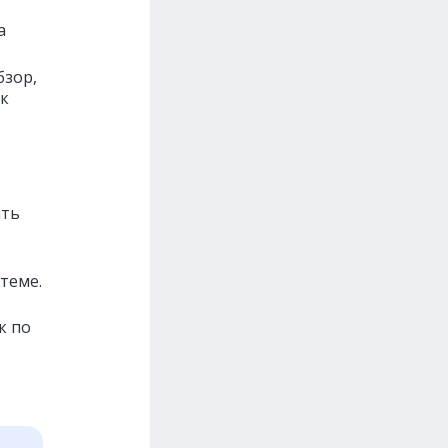
а
бзор,
 к
ать
теме.
к по