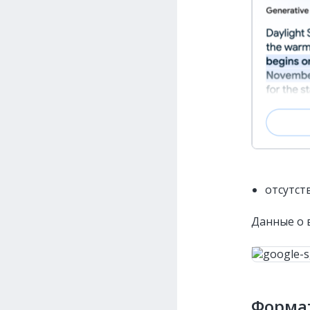
отсутств
Данные о в
Форма