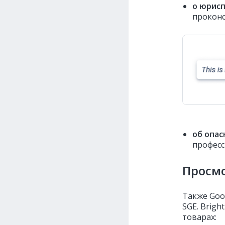
о юрис
проконс
об опас
професс
Просм
Также Goo
SGE. Brig
товарах: