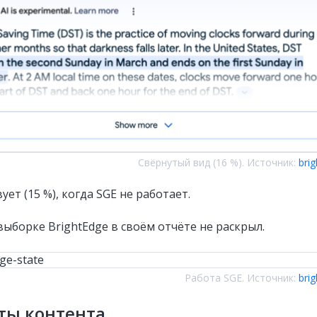
Свёрнутый вид (16 %). Источник:
bri
ует (15 %), когда SGE не работает.
ыборке BrightEdge в своём отчёте не раскрыл.
Работа SGE. Источник:
bri
ты контента