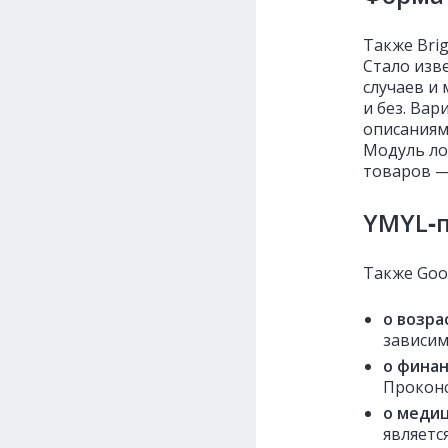
Также Bri
Стало изв
случаев и
и без. Ва
описаниям
Модуль ло
товаров —
YMYL‑
Также Goo
о возра
зависим
о финан
Проконс
о медиц
являетс