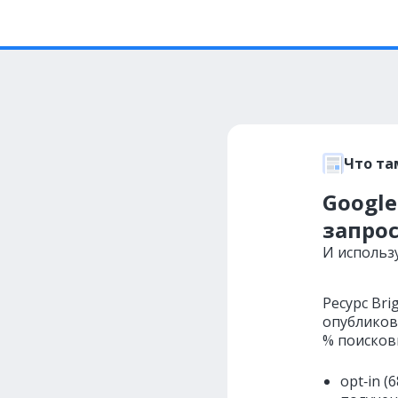
Что та
Google
запро
И использ
Ресурс Bri
опубликов
% поисков
opt‑in 