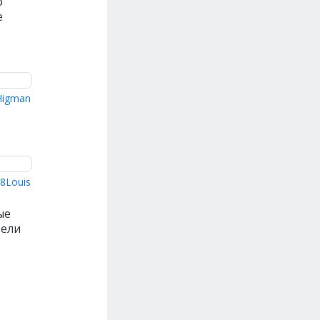
о
е
Higman
Louis
ые
тели