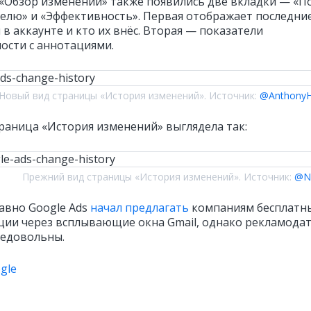
 «Обзор изменений» также появились две вкладки — «П
елю» и «Эффективность». Первая отображает последни
в аккаунте и кто их внёс. Вторая — показатели
ости с аннотациями.
Новый вид страницы «История изменений». Источник:
@Anthony
раница «История изменений» выглядела так:
Прежний вид страницы «История изменений». Источник:
@N8
авно Google Ads
начал предлагать
компаниям бесплатн
ции через всплывающие окна Gmail, однако рекламода
недовольны.
gle