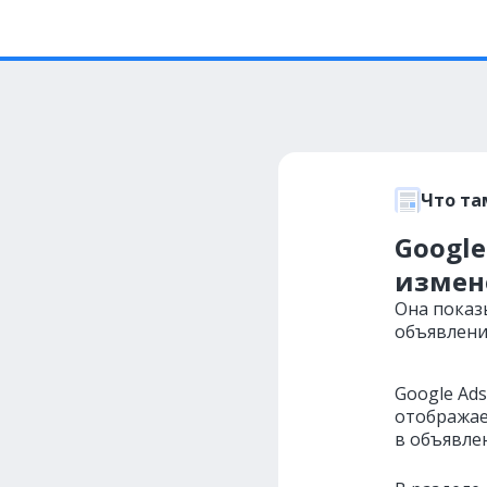
Что та
Googl
измен
Она показ
объявлени
Google Ad
отображае
в объявле