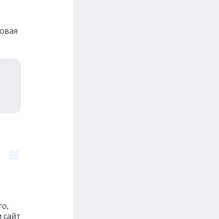
ковая
го,
и сайт