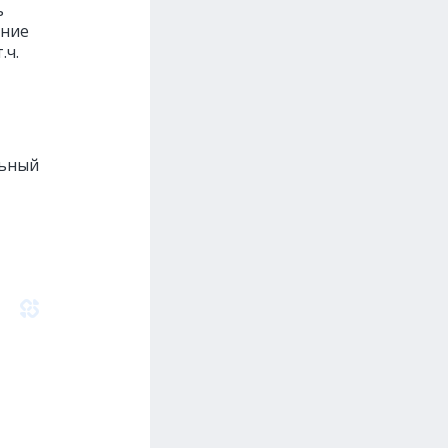
ь
ение
.ч.
льный