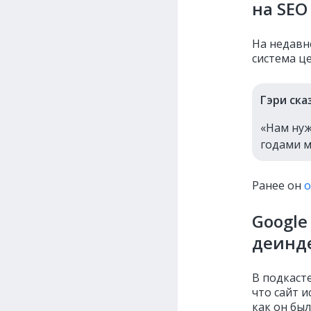
на SEO
На недавн
система ц
Гэри ска
«Нам нуж
годами м
Ранее он
о
Google
деинде
В подкасте
что сайт и
как он был