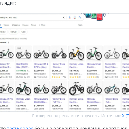
глядит:
Расширенная рекламная карусель. Источник:
X (
gle
тестировал
больше вариантов рекламных карточек.