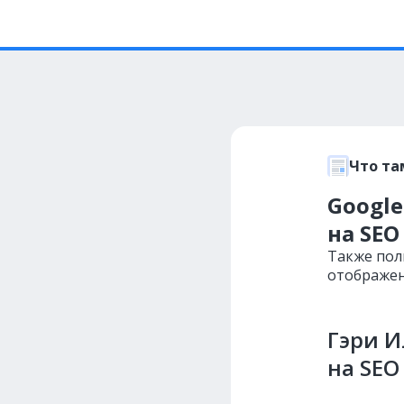
Что та
Google
на SEO
Также пол
отображен
Гэри И
на SEO