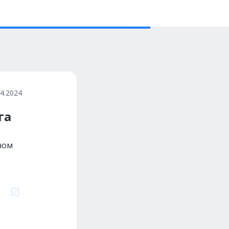
04.2024
га
ном