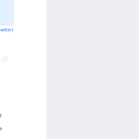
Twitter)
т
е