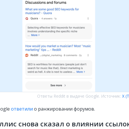
Ответы Reddit в выдаче Google. Источник:
X (
oogle
ответили
о ранжировании форумов.
ллис снова сказал о влиянии ссыло