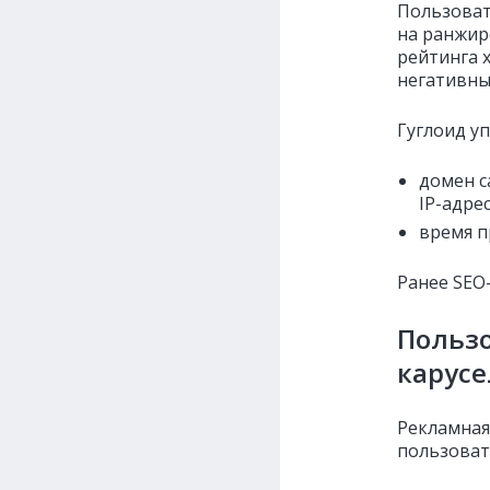
Пользова
на ранжир
рейтинга х
негативны
Гуглоид у
домен с
IP-адре
время п
Ранее SEO
Польз
карус
Рекламная
пользоват