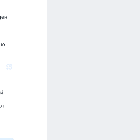
ден
ью
ый
от