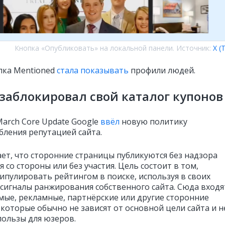
Кнопка «Опубликовать» на локальной панели. Источник:
X (
пка Mentioned
стала показывать
профили людей.
 заблокировал свой каталог купонов
March Core Update Google
ввёл
новую политику
бления репутацией сайта.
ает, что сторонние страницы публикуются без надзора
я со стороны или без участия. Цель состоит в том,
ипулировать рейтингом в поиске, используя в своих
 сигналы ранжирования собственного сайта. Сюда входя
мые, рекламные, партнёрские или другие сторонние
 которые обычно не зависят от основной цели сайта и н
пользы для юзеров.