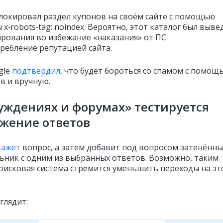
блокировал раздел купонов на своём сайте с помощью
x‑robots‑tag: noindex. Вероятно, этот каталог был выве
ирования во избежание «наказания» от ПС
требление репутацией сайта.
gle
подтвердил
, что будет бороться со спамом с помощ
в и вручную.
уждениях и форумах» тестируется
жение ответов
кажет
вопрос, а затем добавит под вопросом затенённ
ьник с одним из выбранных ответов. Возможно, таким
оисковая система стремится уменьшить переходы на эт
глядит: