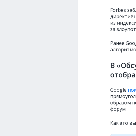
Forbes за
директивы 
из индекс
за злоупо
Ранее Goo
алгоритмо
В «Обс
отобра
Google
по
прямоугол
образом п
форум.
Как это вы