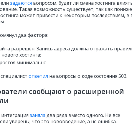
тели
задаются
вопросом, будет ли смена хостинга влият
ование. Такая возможность существует, так как пониж
остинга может привести к некоторым последствиям, в т
м.
помянул два фактора:
айта разрешён. Запись адреса должна отражать прави
с нового хостинга;
ростоя минимально.
-специалист
ответил
на вопросы о коде состояния 503.
ователи сообщают о расширенной
ели
 интеграция
заняла
два ряда вместо одного. Не все
ели уверены, что это нововведение, а не ошибка.