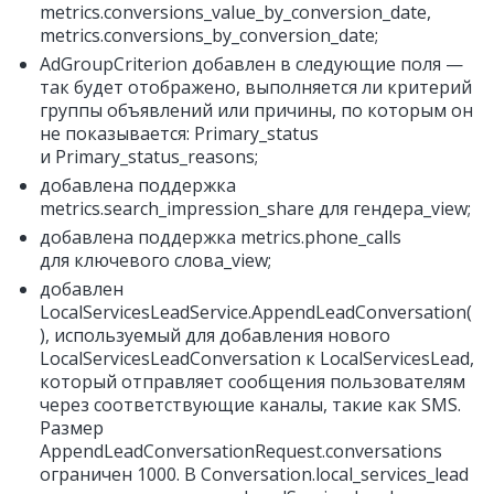
metrics.conversions_value_by_conversion_date,
metrics.conversions_by_conversion_date;
AdGroupCriterion добавлен в следующие поля —
так будет отображено, выполняется ли критерий
группы объявлений или причины, по которым он
не показывается: Primary_status
и Primary_status_reasons;
добавлена ​​поддержка
metrics.search_impression_share для гендера_view;
добавлена ​​поддержка metrics.phone_calls
для ключевого слова_view;
добавлен
LocalServicesLeadService.AppendLeadConversation(
), используемый для добавления нового
LocalServicesLeadConversation к LocalServicesLead,
который отправляет сообщения пользователям
через соответствующие каналы, такие как SMS.
Размер
AppendLeadConversationRequest.conversations
ограничен 1000. В Conversation.local_services_lead