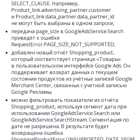
SELECT_CLAUSE. Например,
Product_link.advertising_partner.customer
и Product_link.data_partner.data_partner_id
не могут быть выбраны в одном запросе;
передача page_size в GoogleAdsService.Search
приведёт к ошибке
RequestError.PAGE_SIZE_NOT_SUPPORTED;
добавлен новый отчёт Shopping_product,
который соответствует странице «Товары»
в пользовательском интерфейсе Google Ads. Он
поддерживает возврат данных о текущем
состоянии продуктов из учётных записей Google
Merchant Center, связанных с учетной записью
Google Рекламы;
можно фильтровать показатели из отчёта
Shopping_product, используя сегмент дата при
использовании GoogleAdsService.Search или
GoogleAdsService.SearchStream. Сегментация по
дате не разрешена. В результате будет
возвращена ошибка
ShoppingProductError.UNSUPPORTED_DATE_SEGM