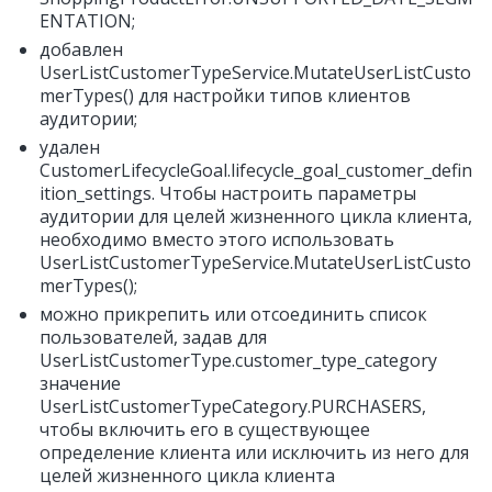
ENTATION;
добавлен
UserListCustomerTypeService.MutateUserListCusto
merTypes() для настройки типов клиентов
аудитории;
удален
CustomerLifecycleGoal.lifecycle_goal_customer_defin
ition_settings. Чтобы настроить параметры
аудитории для целей жизненного цикла клиента,
необходимо вместо этого использовать
UserListCustomerTypeService.MutateUserListCusto
merTypes();
можно прикрепить или отсоединить список
пользователей, задав для
UserListCustomerType.customer_type_category
значение
UserListCustomerTypeCategory.PURCHASERS,
чтобы включить его в существующее
определение клиента или исключить из него для
целей жизненного цикла клиента