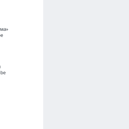
ьма»
be
и
ube