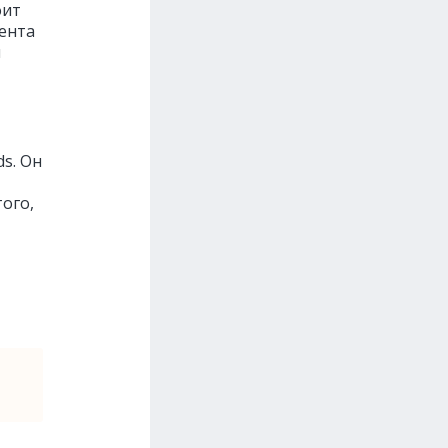
оит
тента
и
s. Он
ого,