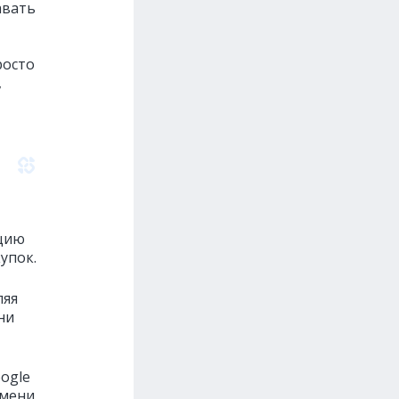
авать
росто
,
кцию
упок.
ляя
ни
ogle
емени