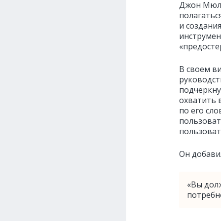
Джон Мюлл
полагатьс
и создания
инструмен
«предосте
В своем ви
руководст
подчеркну
охватить 
по его сл
пользоват
пользоват
Он добави
«Вы дол
потребно