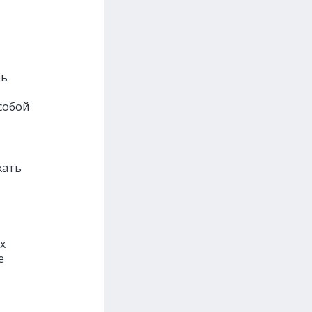
рь
собой
жать
х
е