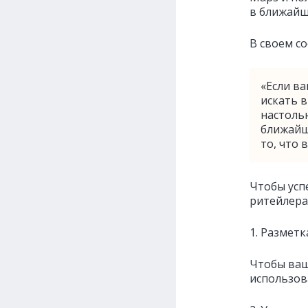
в ближайш
В своем с
«Если в
искать в
настоль
ближайши
то, что 
Чтобы усп
ритейлера
1. Размет
Чтобы ваш
использов