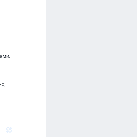
т
ами.
но;