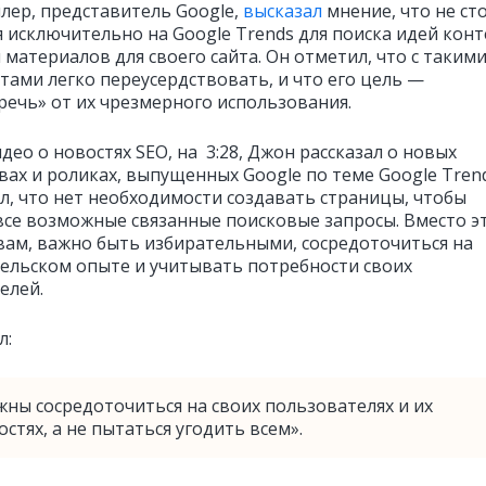
ер, представитель Google,
высказал
мнение, что не ст
я исключительно на Google Trends для поиска идей кон
 материалов для своего сайта. Он отметил, что с таким
тами легко переусердствовать, и что его цель —
речь» от их чрезмерного использования.
део о новостях SEO, на 3:28, Джон рассказал о новых
вах и роликах, выпущенных Google по теме Google Trend
л, что нет необходимости создавать страницы, чтобы
все возможные связанные поисковые запросы. Вместо эт
овам, важно быть избирательными, сосредоточиться на
ельском опыте и учитывать потребности своих
елей.
л:
жны сосредоточиться на своих пользователях и их
стях, а не пытаться угодить всем».