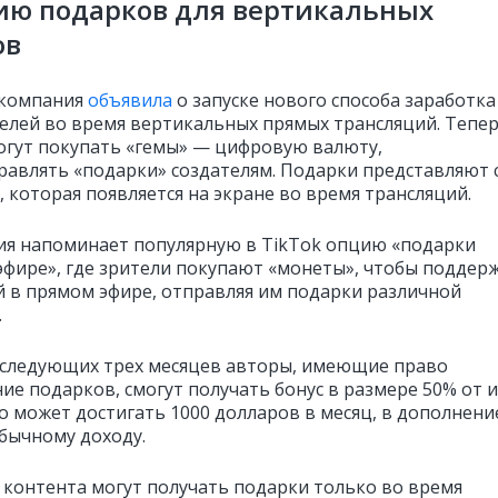
ию подарков для вертикальных
ов
 компания
объявила
о запуске нового способа заработка
телей во время вертикальных прямых трансляций. Тепе
огут покупать «гемы» — цифровую валюту,
равлять «подарки» создателям. Подарки представляют 
 которая появляется на экране во время трансляций.
ия напоминает популярную в TikTok опцию «подарки
эфире», где зрители покупают «монеты», чтобы поддер
й в прямом эфире, отправляя им подарки различной
.
 следующих трех месяцев авторы, имеющие право
ие подарков, смогут получать бонус в размере 50% от и
то может достигать 1000 долларов в месяц, в дополнени
обычному доходу.
 контента могут получать подарки только во время