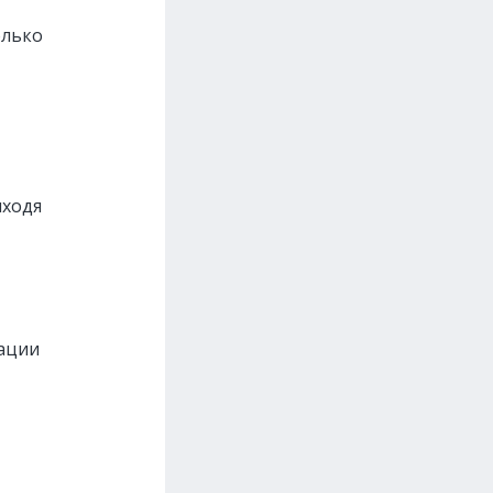
олько
ыходя
ации