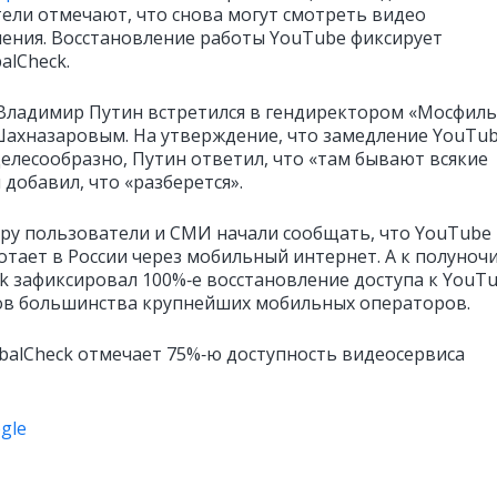
ели отмечают, что снова могут смотреть видео
ления. Восстановление работы YouTube фиксирует
alCheck.
Владимир Путин встретился в гендиректором «Мосфил
ахназаровым. На утверждение, что замедление YouTu
целесообразно, Путин ответил, что «там бывают всякие
 добавил, что «разберется».
еру пользователи и СМИ начали сообщать, что YouTube
отает в России через мобильный интернет. А к полуноч
ck зафиксировал 100%‑е восстановление доступа к YouT
ов большинства крупнейших мобильных операторов.
obalCheck отмечает 75%‑ю доступность видеосервиса
gle