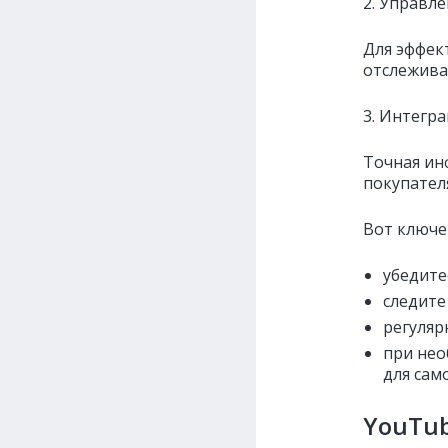
2. Управл
Для эффек
отслежива
3. Интегр
Точная ин
покупател
Вот ключе
убедите
следите
регуляр
при нео
для сам
YouTub