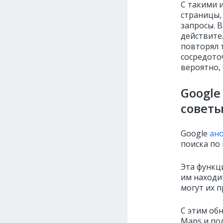
С такими 
страницы,
запросы. 
действите
повторял т
сосредото
вероятно,
Google
советы
Google
ан
поиска по
Эта функц
им находи
могут их п
С этим об
Maps и по