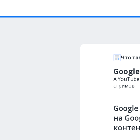
Что та
Google
А YouTube
стримов.
Google
на Goo
конте