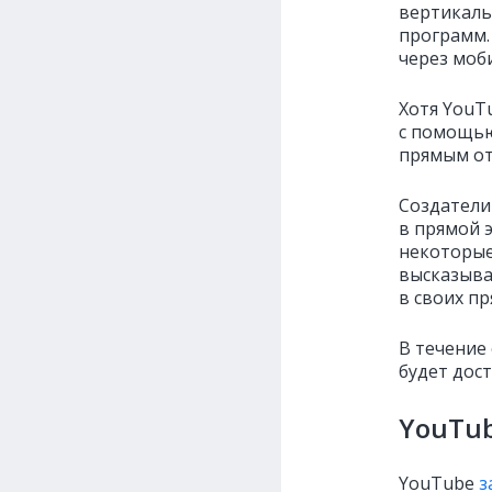
вертикаль
программ.
через моб
Хотя YouT
с помощью
прямым от
Создатели
в прямой 
некоторые
высказыва
в своих п
В течение
будет дос
YouTub
YouTube
з