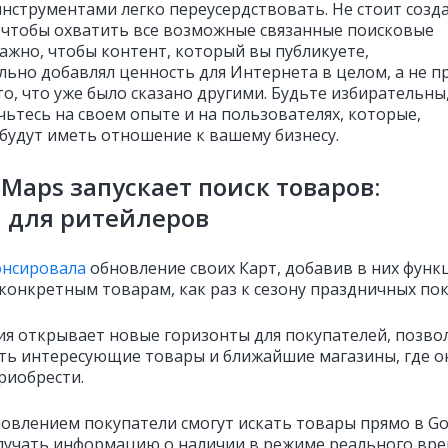
инструментами легко переусердствовать. Не стоит созд
 чтобы охватить все возможные связанные поисковые
Важно, чтобы контент, который вы публикуете,
льно добавлял ценность для Интернета в целом, а не п
о, что уже было сказано другими. Будьте избирательны
чьтесь на своем опыте и на пользователях, которые,
 будут иметь отношение к вашему бизнесу.
 Maps запускает поиск товаров:
 для ритейлеров
онсировала
обновление своих Карт, добавив в них фун
 конкретным товарам, как раз к сезону праздничных пок
ия открывает новые горизонты для покупателей, позво
ть интересующие товары и ближайшие магазины, где о
риобрести.
новлением покупатели смогут искать товары прямо в Go
лучать информацию о наличии в режиме реального вр