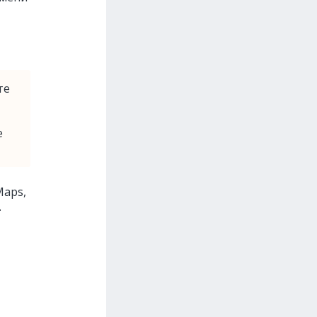
те
е
Maps,
.