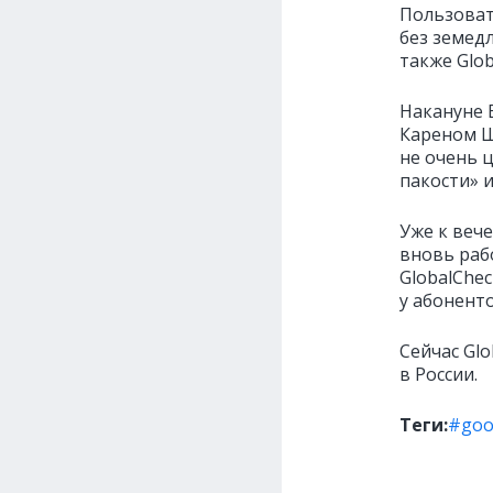
Пользоват
без земед
также Glob
Накануне 
Кареном Ш
не очень 
пакости» и
Уже к веч
вновь раб
GlobalChe
у абонент
Сейчас Gl
в России.
Теги:
#goo