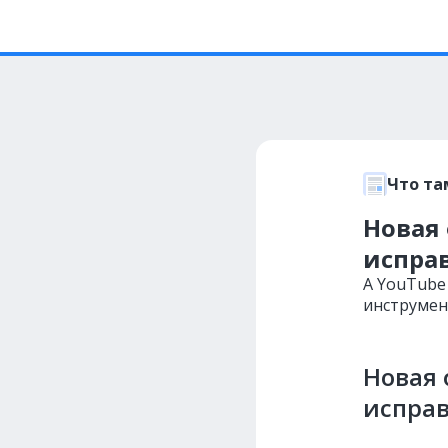
Что та
Новая 
испра
А YouTube
инструмен
Новая 
исправ