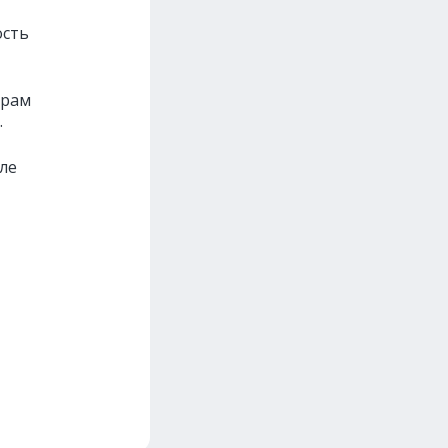
ость
орам
.
ле