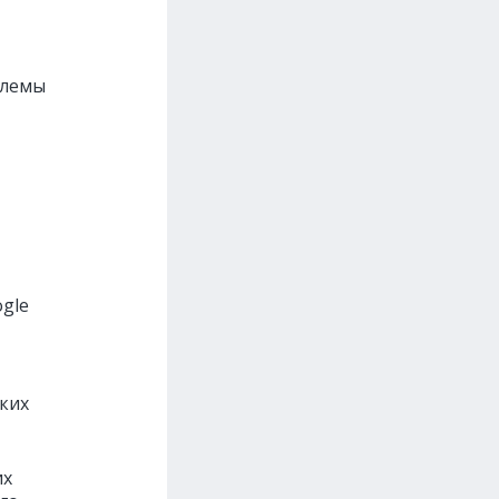
блемы
ogle
аких
их