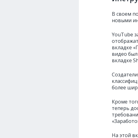
В своем п
новыми ин
YouTube з
отображат
вкладке «П
видео был
вкладке Sh
Создатели
классифици
более шир
Кроме тог
теперь до
требовани
«Заработок
На этой в