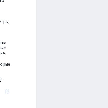
го
етры,
ыше.
мые
ка.
торые
g.