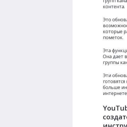
групп кан
контента.
Это обнов
возможнос
которые р
пометок.
Эта функц
Она дает 
группы ка
Эти обнов
готовятся
больше ин
интернете
YouTu
создат
инстр