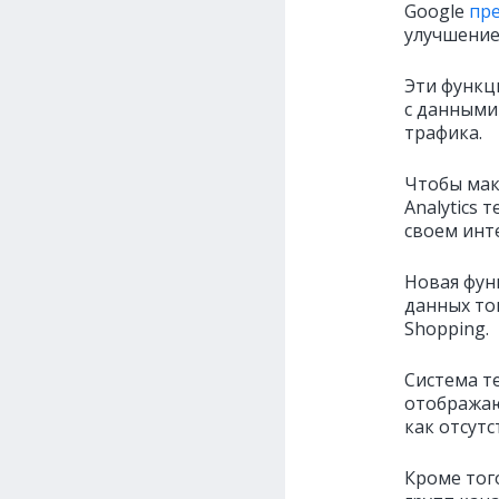
Google
пре
улучшение
Эти функц
с данными 
трафика.
Чтобы мак
Analytics
своем инт
Новая фун
данных то
Shopping.
Система т
отображаю
как отсутс
Кроме тог