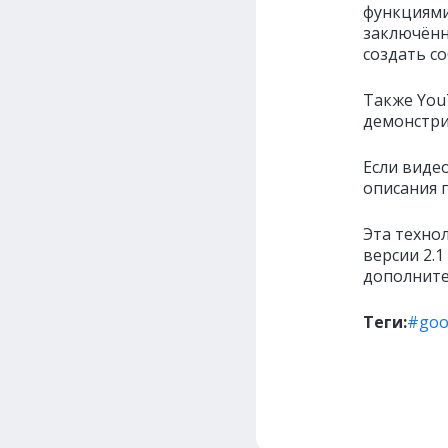
функциями
заключённ
создать с
Также You
демонстри
Если виде
описания п
Эта техно
версии 2.
дополните
Теги:
#goo