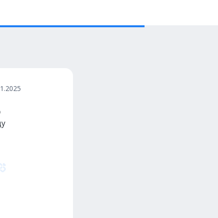
11.2025
o
ду