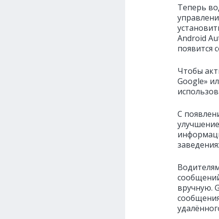
Теперь во
управлени
установит
Android Au
появится 
Чтобы акт
Google» и
использов
С появлен
улучшение
информаци
заведениях
Водителям
сообщений
вручную. 
сообщения
удалённого