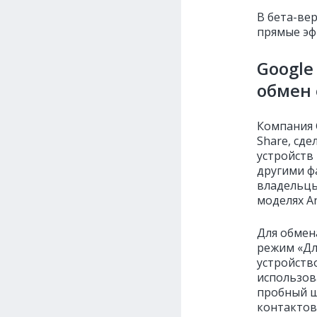
В бета-ве
прямые эф
Googl
обмен 
Компания 
Share, сде
устройств 
другими ф
владельцы 
моделях An
Для обмен
режим «Для
устройств
использова
пробный ш
контактов