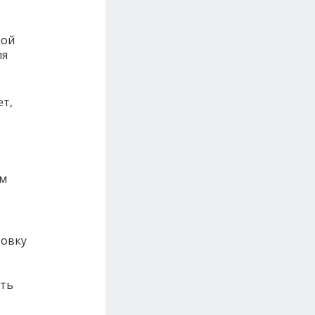
мой
ля
ет,
ям
товку
сть