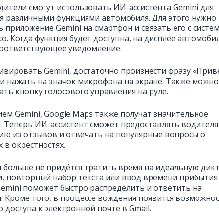
дители смогут использовать ИИ-ассистента Gemini для
я различными функциями автомобиля. Для этого нужно
ь приложение Gemini на смартфон и связать его с систе
to. Когда функция будет доступна, на дисплее автомоби
соответствующее уведомление.
ивировать Gemini, достаточно произнести фразу «Прив
ли нажать на значок микрофона на экране. Также можно
ать кнопку голосового управления на руле.
ием Gemini, Google Maps также получат значительное
. Теперь ИИ-ассистент сможет предоставлять водител
ю из отзывов и отвечать на популярные вопросы о
 в окрестностях.
 больше не придётся тратить время на идеальную дик
, повторный набор текста или ввод времени прибытия
Gemini поможет быстро распределить и ответить на
. Кроме того, в процессе вождения появится возможно
 доступа к электронной почте в Gmail.