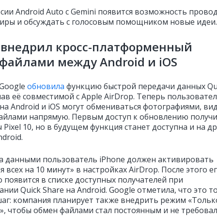
рсии Android Auto с Gemini появится возможность прово
иры и обсуждать с голосовым помощником новые идеи.
e внедрил кросс-платформенный
файлами между Android и iOS
Google
обновила
функцию быстрой передачи данных Qu
лав её совместимой с Apple AirDrop. Теперь пользовате
на Android и iOS могут обмениваться фотографиями, ви
айлами напрямую. Первым доступ к обновлению получ
Pixel 10, но в будущем функция станет доступна и на др
droid.
а данными пользователь iPhone должен активировать
 всех на 10 минут» в настройках AirDrop. После этого е
о появится в списке доступных получателей при
нии Quick Share на Android. Google отметила, что это т
аг: компания планирует также внедрить режим «Тольк
», чтобы обмен файлами стал постоянным и не требова