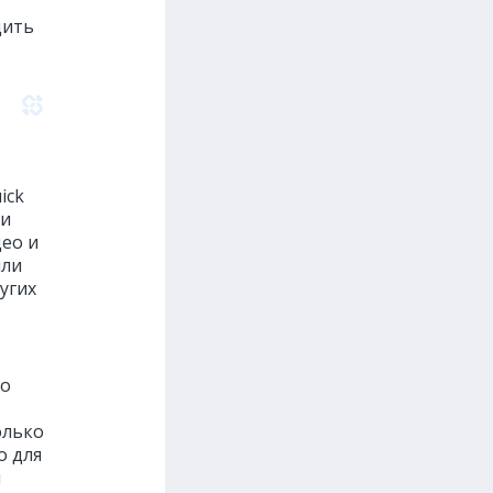
дить
ick
ли
део и
или
угих
го
олько
о для
л