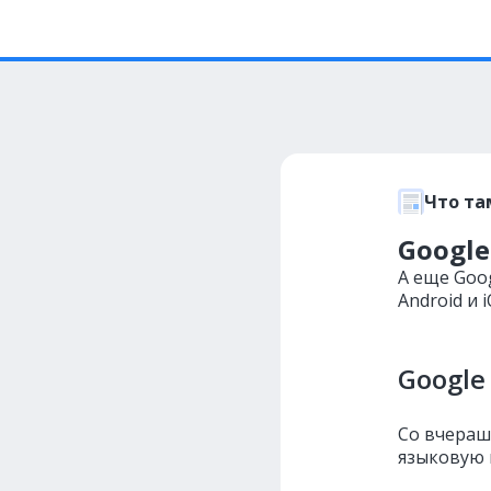
Что та
Google
А еще Goo
Android и i
Google
Со вчераш
языковую м