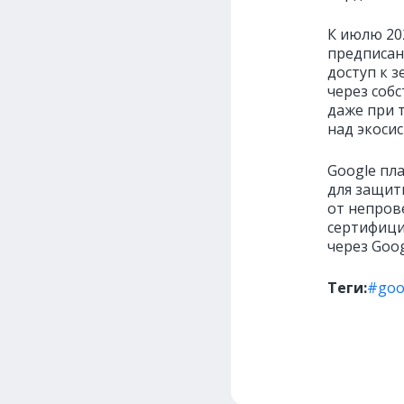
К июлю 20
предписан
доступ к з
через собс
даже при 
над экосис
Google пл
для защит
от непров
сертифици
через Goog
Теги:
#goo