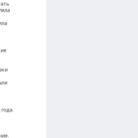
гать
ляла
ила
кие
зки
ыли
 года.
ние.