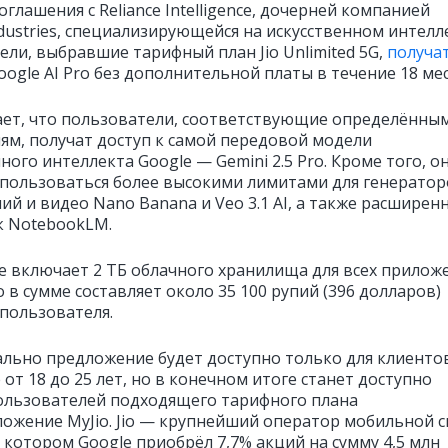
оглашения с Reliance Intelligence, дочерней компанией
ndustries, специализирующейся на искусственном интелл
ели, выбравшие тарифный план Jio Unlimited 5G,
получа
oogle AI Pro без дополнительной платы в течение 18 ме
ает, что пользователи, соответствующие определённы
ям, получат доступ к самой передовой модели
ного интеллекта Google — Gemini 2.5 Pro. Кроме того, о
спользоваться более высокими лимитами для генерато
ий и видео Nano Banana и Veo 3.1 AI, а также расшире
к NotebookLM.
е включает 2 ТБ облачного хранилища для всех прилож
о в сумме составляет около 35 100 рупий (396 долларов)
 пользователя.
льно предложение будет доступно только для клиентов
 от 18 до 25 лет, но в конечном итоге станет доступно
пользователей подходящего тарифного плана
ложение MyJio. Jio — крупнейший оператор мобильной с
 котором Google приобрёл 7,7% акций на сумму 4,5 млн