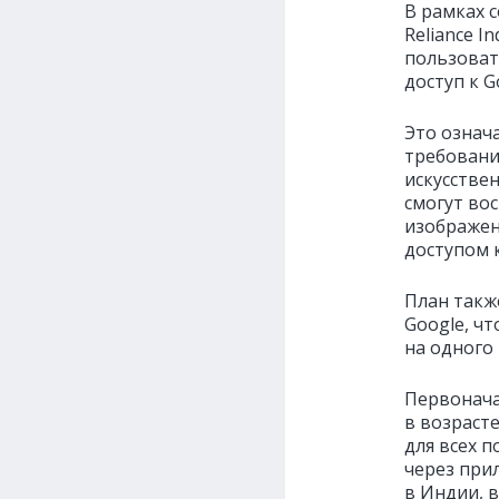
В рамках с
Reliance I
пользоват
доступ к G
Это означ
требовани
искусствен
смогут во
изображен
доступом 
План такж
Google, чт
на одного
Первонача
в возрасте
для всех 
через при
в Индии, в