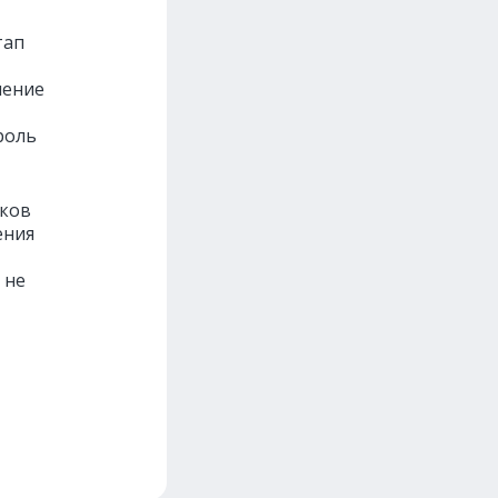
тап
нение
роль
иков
ения
 не