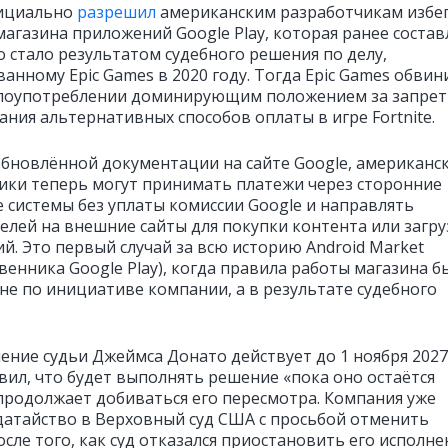
фициально
разрешил
американским разработчикам избе
магазина приложений Google Play, которая ранее состав
о стало результатом судебного решения по делу,
анному Epic Games в 2020 году. Тогда Epic Games обвин
злоупотреблении доминирующим положением за запрет
ания альтернативных способов оплаты в игре Fortnite.
обновлённой документации на сайте Google, американс
ики теперь могут принимать платежи через сторонние
 системы без уплаты комиссии Google и направлять
елей на внешние сайты для покупки контента или загру
й. Это первый случай за всю историю Android Market
венника Google Play), когда правила работы магазина б
не по инициативе компании, а в результате судебного
ение судьи Джеймса Донато действует до 1 ноября 2027
явил, что будет выполнять решение «пока оно остаётся
и продолжает добиваться его пересмотра. Компания уже
датайство в Верховный суд США с просьбой отменить
сле того, как суд отказался приостановить его исполне