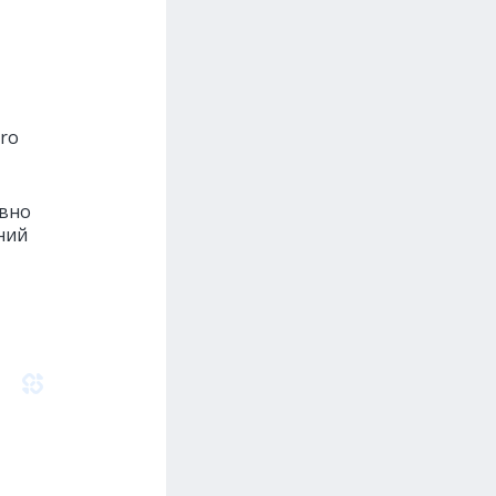
Pro
авно
ний