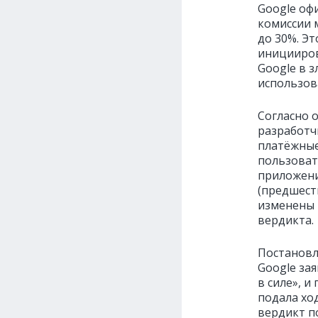
Google о
комиссии 
до 30%. Эт
иницииров
Google в 
использов
Согласно 
разработч
платёжные
пользоват
приложени
(предшест
изменены 
вердикта.
Постановл
Google за
в силе», 
подала хо
вердикт по