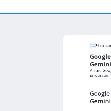
Что та
Google
Gemin
А еще Goo
комиссию G
Google
Gemini