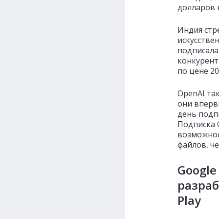
долларов в
Индия стр
искусствен
подписала 
конкуренто
по цене 20
OpenAI так
они вперв
день подпи
Подписка 
возможнос
файлов, че
Googl
разраб
Play