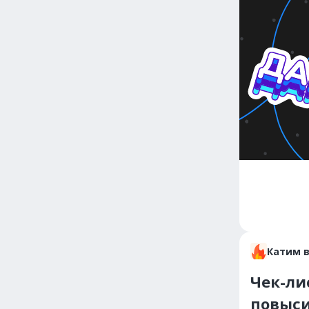
Катим 
Чек-ли
повыси