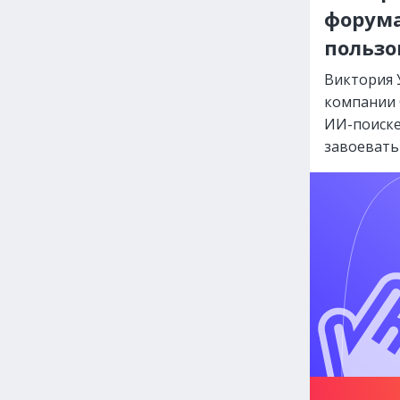
форума
пользо
Виктория 
компании C
ИИ-поиске
завоевать