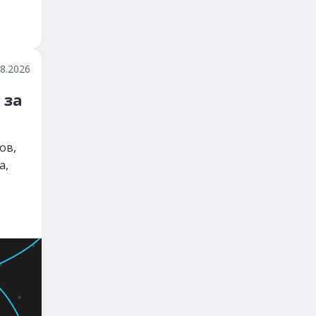
08.2026
 за
ов,
а,