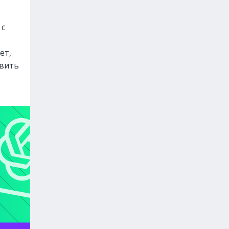
 с
ет,
авить