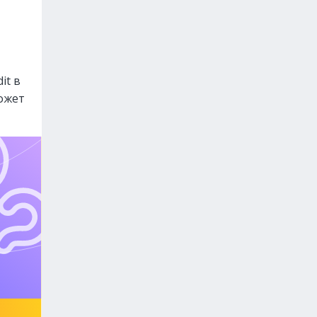
it в
может