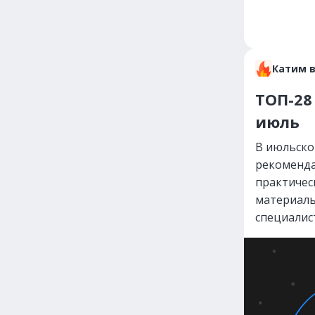
Катим 
ТОП-28
июль
В июльско
рекоменда
практичес
материалы
специалис