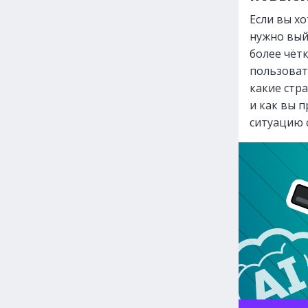
Если вы х
нужно вый
более чёт
пользоват
какие стр
и как вы 
ситуацию 