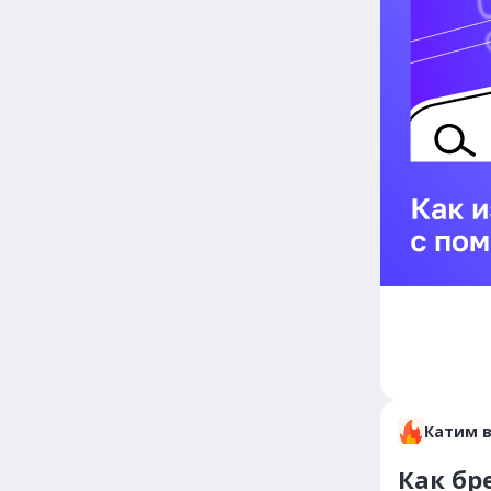
Катим 
Как бр