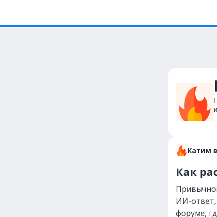
Катим 
Как ра
Привычной
ИИ-ответ,
форуме, г