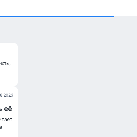
исты,
08.2026
 её
итает
а