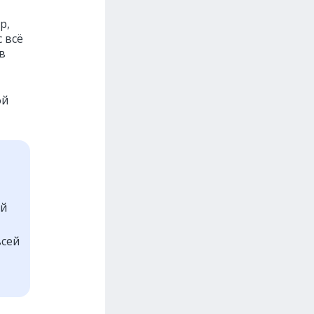
р,
 всё
в
ой
ой
всей