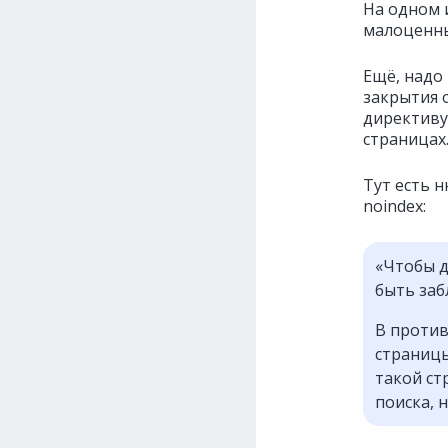
На одном 
малоценных
Ещё, надо 
закрытия 
директиву 
страницах
Тут есть н
noindex:
«Чтобы д
быть заб
В против
страницы
такой ст
поиска, 