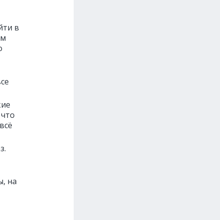
йти в
ам
о
все
кие
 что
всё
з.
, на