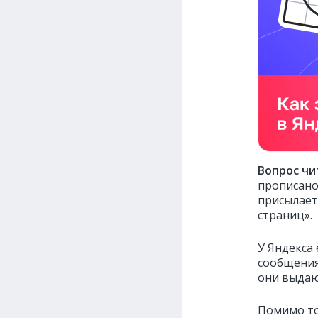
Вопрос чи
прописано
присылает
страниц».
У Яндекса
сообщения 
они выдаю
Помимо тог