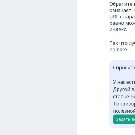
Обратите 
означает, 
URL с пар
равно мож
индекс.
Так что лу
noindex.
Спросит
У нас ес
Другой в
статье. Е
Топвизор
полезной
Задать в