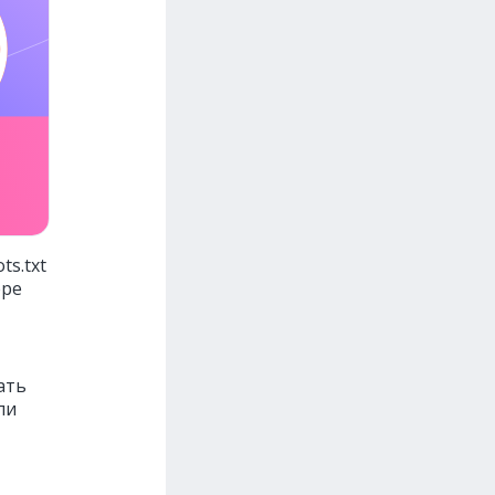
ts.txt
ере
ать
ли