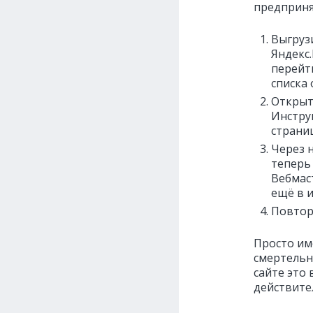
предприня
Выгрузи
Яндекс
перейти
списка
Открыт
Инстру
страни
Через 
теперь 
Вебмаст
ещё в и
Повтор
Просто име
смертельн
сайте это 
действите