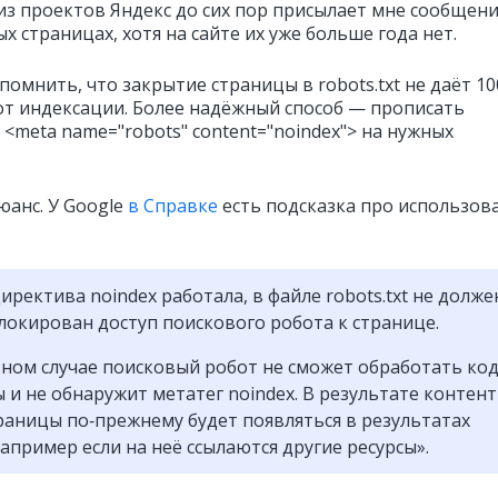
из проектов Яндекс до сих пор присылает мне сообщени
 страницах, хотя на сайте их уже больше года нет.
помнить, что закрытие страницы в robots.txt не даёт 10
от индексации. Более надёжный способ — прописать
<meta name="robots" content="noindex"> на нужных
.
юанс. У Google
в Справке
есть подсказка про использов
иректива noindex работала, в файле robots.txt не долже
локирован доступ поискового робота к странице.
ном случае поисковый робот не сможет обработать ко
 и не обнаружит метатег noindex. В результате контент
раницы по‑прежнему будет появляться в результатах
например если на неё ссылаются другие ресурсы».