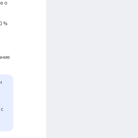
е о
0 %
ание
н
д
 с