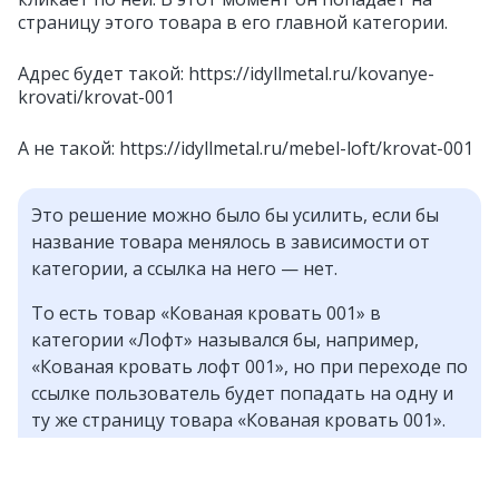
страницу этого товара в его главной категории.
Адрес будет такой: https://idyllmetal.ru/
kovanye-
krovati
/krovat-001
А не такой: https://idyllmetal.ru/
mebel-loft
/krovat-001
Это решение можно было бы усилить, если бы
название товара менялось в зависимости от
категории, а ссылка на него — нет.
То есть товар «Кованая кровать 001» в
категории «Лофт» назывался бы, например,
«Кованая кровать лофт 001», но при переходе по
ссылке пользователь будет попадать на одну и
ту же страницу товара «Кованая кровать 001».
Я этого в «Идиллии металла» не сделал, но если у
вас есть такая возможность, мне кажется, это