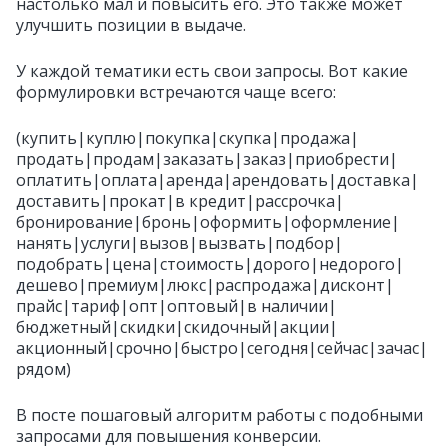
настолько мал и повысить его. Это также может
улучшить позиции в выдаче.
У каждой тематики есть свои запросы. Вот какие
формулировки встречаются чаще всего:
(купить|куплю|покупка|скупка|продажа|
продать|продам|заказать|заказ|приобрести|
оплатить|оплата|аренда|арендовать|доставка|
доставить|прокат|в кредит|рассрочка|
бронирование|бронь|оформить|оформление|
нанять|услуги|вызов|вызвать|подбор|
подобрать|цена|стоимость|дорого|недорого|
дешево|премиум|люкс|распродажа|дисконт|
прайс|тариф|опт|оптовый|в наличии|
бюджетный|скидки|скидочный|акции|
акционный|срочно|быстро|сегодня|сейчас|зачас|
рядом)
В посте пошаговый алгоритм работы с подобными
запросами для повышения конверсии.