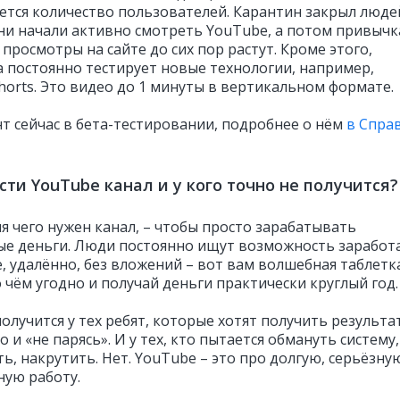
ется количество пользователей. Карантин закрыл люде
ни начали активно смотреть YouTube, а потом привычк
 просмотры на сайте до сих пор растут. Кроме этого,
 постоянно тестирует новые технологии, например,
horts. Это видео до 1 минуты в вертикальном формате.
т сейчас в бета-тестировании, подробнее о нём
в Спра
сти YouTube канал и у кого точно не получится?
я чего нужен канал, – чтобы просто зарабатывать
е деньги. Люди постоянно ищут возможность заработ
, удалённо, без вложений – вот вам волшебная таблетка
 чём угодно и получай деньги практически круглый год.
олучится у тех ребят, которые хотят получить результа
 и «не парясь». И у тех, кто пытается обмануть систему,
ь, накрутить. Нет. YouTube – это про долгую, серьёзну
ную работу.