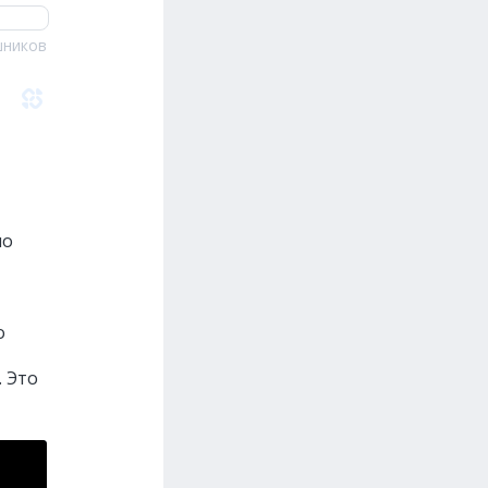
ников
но
о
 Это