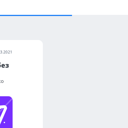
03.2021
без
ко