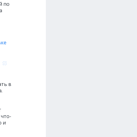
й по
а
вке
ать в
.
т
 что-
ю и