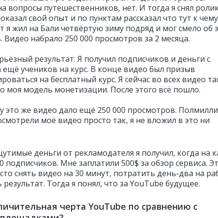
а вопросы путешественников, нет. И тогда я снял роли
показал свой опыт и по пунктам рассказал что тут к чему
т я жил на Бали четвёртую зиму подряд и мог смело об 
. Видео набрало 250 000 просмотров за 2 месяца.
рьёзный результат. Я получил подписчиков и деньги с
а ещё учеников на курс. В конце видео был призыв
роваться на бесплатный курс. Я сейчас во всех видео та
то моя модель монетизации. После этого всё пошло.
ду это же видео дало ещё 250 000 просмотров. Полмилл
смотрели моё видео просто так, я не вложил в это ни
утимые деньги от рекламодателя я получил, когда на к
0 подписчиков. Мне заплатили 500$ за обзор сервиса. Э
сто снять видео на 30 минут, потратить день-два на ра
 результат. Тогда я понял, что за YouTube будущее.
личительная черта YouTube по сравнению с
 площадками?