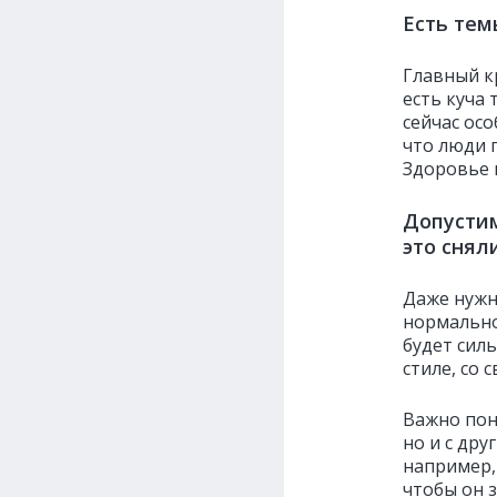
Есть тем
Главный к
есть куча
сейчас осо
что люди 
Здоровье и
Допустим
это снял
Даже нужн
нормально
будет сил
стиле, со
Важно пон
но и с дру
например,
чтобы он з