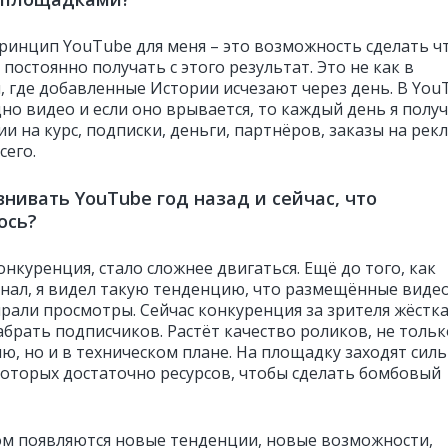
ринцип YouTube для меня – это возможность сделать ч
 постоянно получать с этого результат. Это не как в
, где добавленные Истории исчезают через день. В You
дно видео и если оно врывается, то каждый день я полу
и на курс, подписки, деньги, партнёров, заказы на рек
сего.
внивать YouTube год назад и сейчас, что
ось?
нкуренция, стало сложнее двигаться. Ещё до того, как
анал, я видел такую тенденцию, что размещённые виде
ирали просмотры. Сейчас конкуренция за зрителя жёстка
абрать подписчиков. Растёт качество роликов, не тольк
ю, но и в техническом плане. На площадку заходят сил
 которых достаточно ресурсов, чтобы сделать бомбовый
ом появляются новые тенденции, новые возможности,