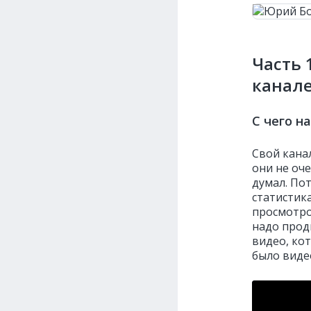
Часть 
канале
С чего н
Свой канал
они не оч
думал. По
статистика
просмотро
надо прод
видео, ко
было виде