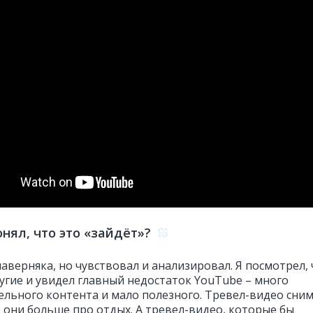
онял, что это «зайдёт»?
наверняка, но чувствовал и анализировал. Я посмотрел,
угие и увидел главный недостаток YouTube – много
ельного контента и мало полезного. Тревел-видео сни
о они больше про отдых. А тревел-видео, которые бы