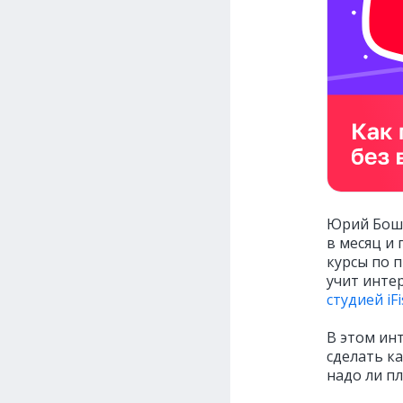
Юрий Бошн
в месяц и 
курсы по п
учит инте
студией iF
В этом инт
сделать к
надо ли пл