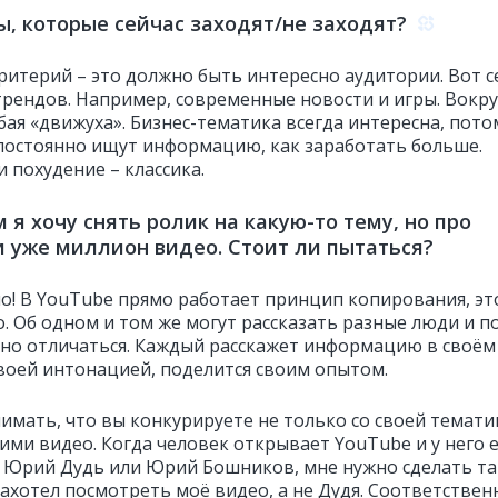
ы, которые сейчас заходят/не заходят?
ритерий – это должно быть интересно аудитории. Вот с
 трендов. Например, современные новости и игры. Вокру
бая «движуха». Бизнес-тематика всегда интересна, пото
постоянно ищут информацию, как заработать больше.
 похудение – классика.
 я хочу снять ролик на какую-то тему, но про
и уже миллион видео. Стоит ли пытаться?
о! В YouTube прямо работает принцип копирования, эт
. Об одном и том же могут рассказать разные люди и п
ьно отличаться. Каждый расскажет информацию в своём
 своей интонацией, поделится своим опытом.
имать, что вы конкурируете не только со своей темати
гими видео. Когда человек открывает YouTube и у него е
 Юрий Дудь или Юрий Бошников, мне нужно сделать та
ахотел посмотреть моё видео, а не Дудя. Соответствен