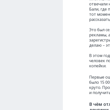
отвечали н
Бали, где 
тот момен
рассказать
Это был се
рекламы, 
зарегистри
делаю – э
В этом го
человек по
копейки.
Первые ощ
было 15 00
круто. Про
и получить
В чём от
другими