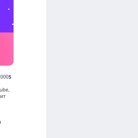
5000$
-
ube,
дит
и