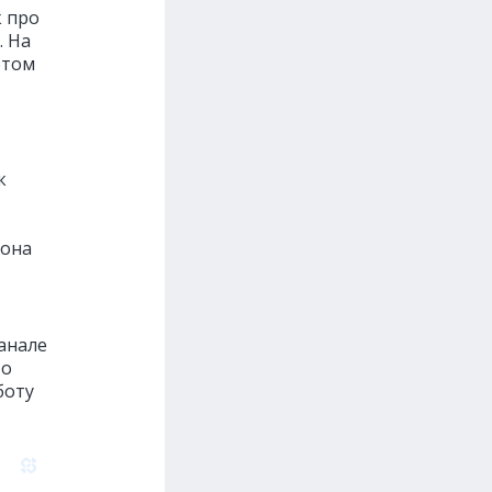
к про
. На
этом
к
иона
анале
то
боту