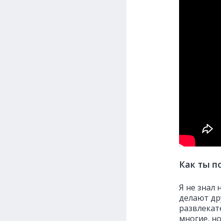
Как ты п
Я не знал 
делают др
развлекат
многие, н