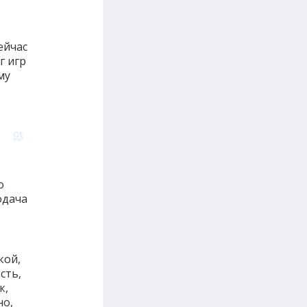
ейчас
г игр
му
о
одача
кой,
сть,
к,
но,