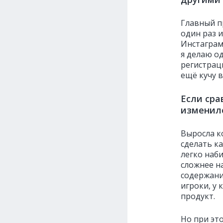
Главный п
один раз и
Инстаграм
я делаю о
регистраци
ещё кучу в
Если сра
изменил
Выросла ко
сделать к
легко наб
сложнее н
содержани
игроки, у
продукт.
Но при эт