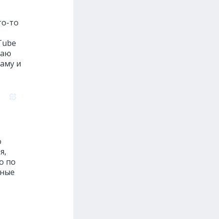
то-то
Tube
чаю
ламу и
о
я,
о по
ьные