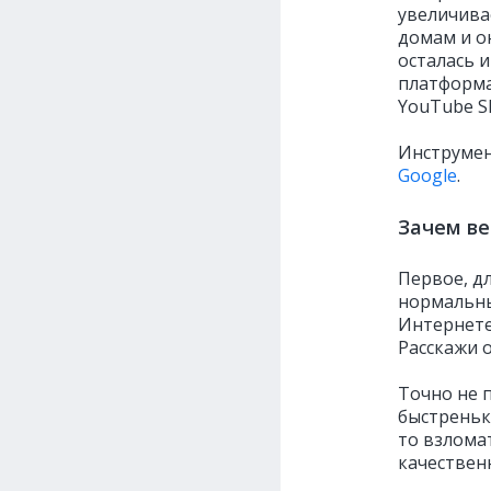
увеличива
домам и о
осталась и
платформа
YouTube S
Инструмен
Google
.
Зачем ве
Первое, дл
нормальны
Интернете
Расскажи о
Точно не п
быстренько
то взломат
качествен