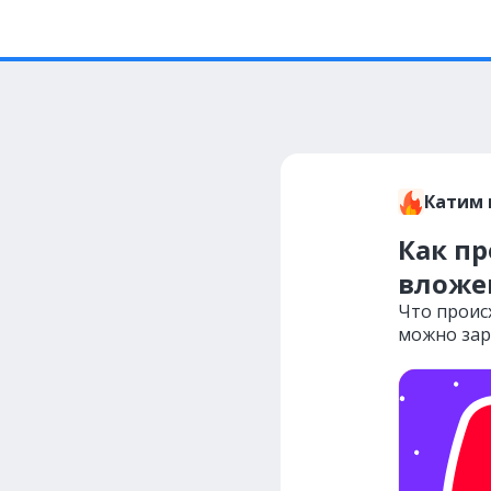
Катим 
Как пр
вложе
Что происх
можно зар