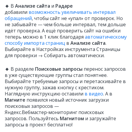
🔹
В
Анализе сайта
и
Радаре
добавили
возможность увеличивать интервал
обращений
, чтобы сайт не «упал» от проверок. Но
не забывайте — чем больше интервал, тем дольше
идёт проверка. А ещё проверить сайт на ошибки
теперь можно в 1 клик благодаря
автоматическому
способу импорта страниц
в
Анализе сайта
.
Выбирайте в Настройках инструмента Страницы
для проверки → Собирать автоматически.
🔹
В разделе
Поисковые запросы
перенос запросов
в уже существующие группы стал понятнее.
Выбирайте требуемые запросы и перетаскивайте в
нужную группу, зажав кнопку с крестиком.
Наглядную инструкцию оставили
в видео
. А в
Магните
появился новый источник загрузки
поисковых запросов —
Яндекс.Вебмастер‑мониторинг поисковых
запросов. Пользуйтесь
Магнитом
и загружайте
запросы в проект бесплатно!