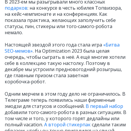
В 2023‑ем мы разыгрывали много классных
подарков
: на конкурсе в честь юбилея Топвизора,
на кейс‑чемпионате и на конференциях. Как
показала практика, желающих заполучить себе
статусы, пин, стикеры или того‑самого‑робота
немало.
Настоящей звездой этого года стала игра
«Битва
SEO‑мемов»
. На Optimization 2023 была целая
очередь, чтобы сыграть в неё. А ещё многие хотели
себе в коллекцию такую настолку. Поэтому в
декабре мы устроили предновогодний розыгрыш,
где главным призом стала заветная
коробочка‑робот.
Одним мерчем в этом году дело не ограничилось. В
Телеграме теперь появились наши фирменные
эмодзи для статусов и сообщений.
В первый набор
добавили того‑самого‑робота в разных ситуациях. В
том числе и того, у которого горят дедлайны или
полный vacation.
А второй стикерпак
сделали таким
образом, чтобы он точно пригодился на случай