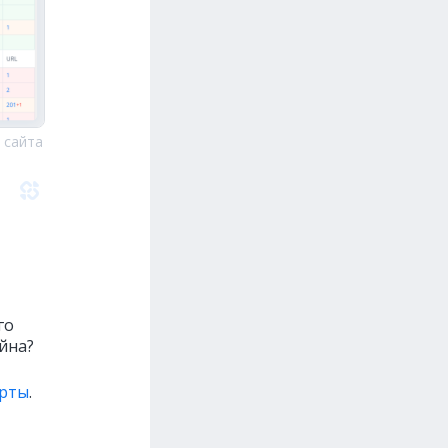
 сайта
го
йна?
ерты
.