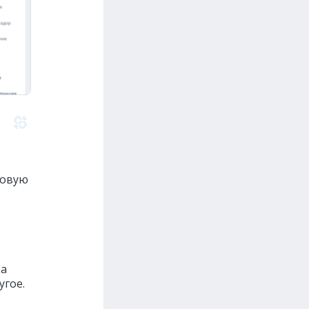
новую
ка
угое.