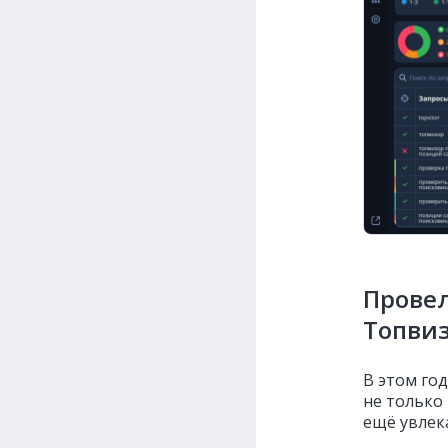
Провел
Топви
В этом го
не только
ещё увлек