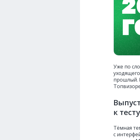
Уже по сл
уходящего
прошлый. 
Топвизоре
Выпус
к тесту
Тёмная тем
с интерфе