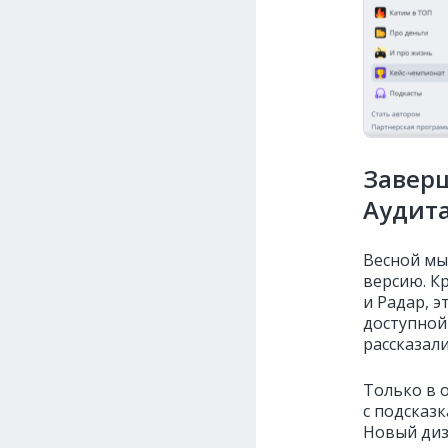
Завер
Аудит
Весной мы
версию. К
и Радар, 
доступной
рассказал
Только в
с подсказк
Новый диз