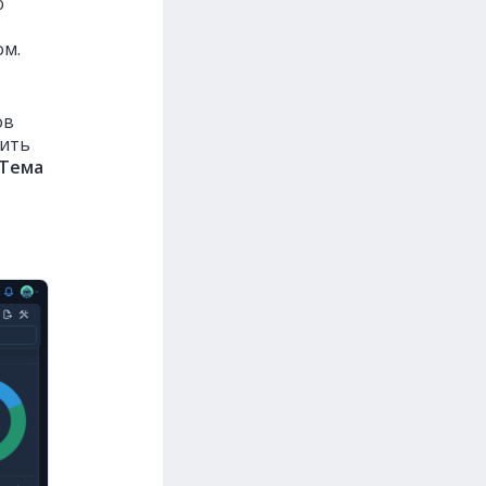
ю
ом.
ов
чить
Тема