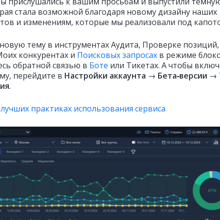
 Мы прислушались к вашим просьбам и выпустили тёмну
орая стала возможной благодаря новому дизайну наших
тов и изменениям, которые мы реализовали под капот
 новую тему в инструментах Аудита, Проверке позиций,
Моих конкурентах и
Поисковых запросах
в режиме блок
есь обратной связью в
Боте
или Тикетах. А чтобы вклю
му, перейдите в
Настройки аккаунта
→
Бета‑версии
→
ия
.
 лучших практиках использования сервиса