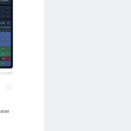
озиций
тили