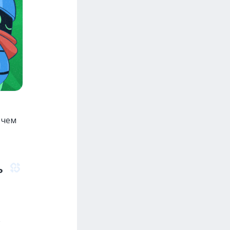
 чем
ь
е