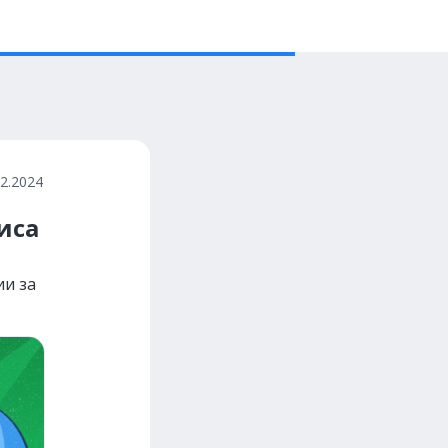
12.2024
иса
ии за