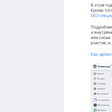
В этом го
Кроме тог
SEO‑специ
Подробнее
и внутрян
или снова 
участие, и
Как сдела