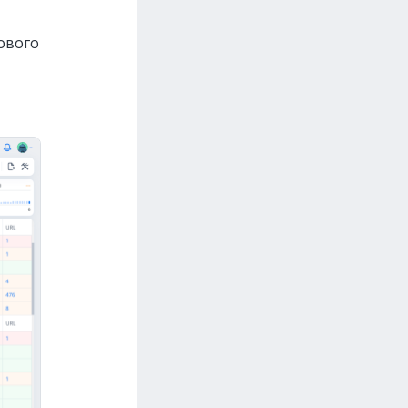
ового