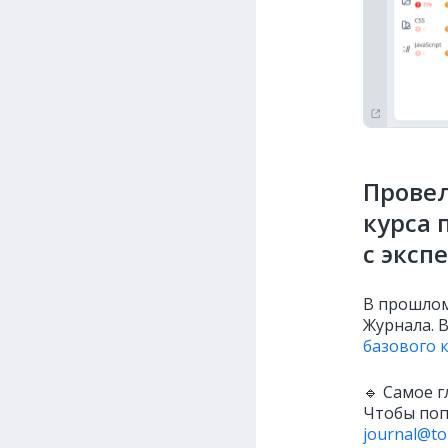
Провел
курса 
с эксп
В прошлом
Журнала. 
базового к
🔹 Самое 
Чтобы поп
journal@to