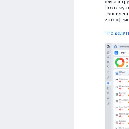
для инстру
Поэтому т
обновлённ
интерфейса
Что делат