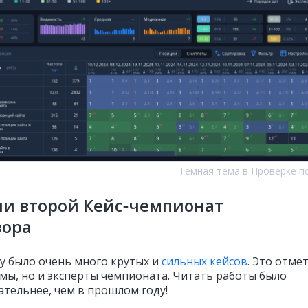
Тёмная тема в Проверке п
и второй Кейс‑чемпионат
зора
ду было очень много крутых и
сильных кейсов
. Это отме
 мы, но и эксперты чемпионата. Читать работы было
ательнее, чем в прошлом году!