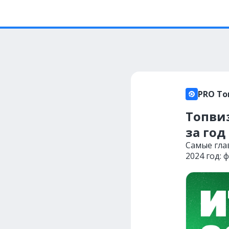
PRO То
Топвиз
за год
Самые гла
2024 год: 