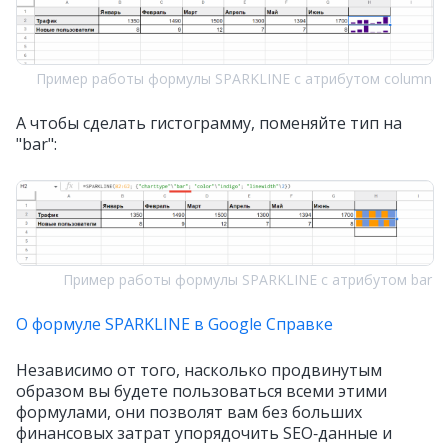
Пример работы формулы SPARKLINE с атрибутом column
А чтобы сделать гистограмму, поменяйте тип на
"bar":
Пример работы формулы SPARKLINE с атрибутом bar
О формуле SPARKLINE в Google Справке
Независимо от того, насколько продвинутым
образом вы будете пользоваться всеми этими
формулами, они позволят вам без больших
финансовых затрат упорядочить SEO‑данные и