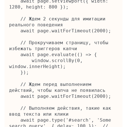
    await page.setViewport({ width: 
1280, height: 800 });

    // Ждем 2 секунды для имитации 
реального поведения

    await page.waitForTimeout(2000);

    // Прокручиваем страницу, чтобы 
избежать триггеров капчи

    await page.evaluate(() => {

        window.scrollBy(0, 
window.innerHeight);

    });

    // Ждем перед выполнением 
действий, чтобы капча не появилась

    await page.waitForTimeout(2000);

    // Выполняем действия, такие как 
ввод текста или клики

    await page.type('#search', 'Some 
search query', { delay: 100 });  // 