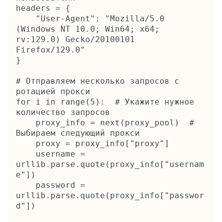
headers = {

    "User-Agent": "Mozilla/5.0 
(Windows NT 10.0; Win64; x64; 
rv:129.0) Gecko/20100101 
Firefox/129.0"

}

# Отправляем несколько запросов с 
ротацией прокси

for i in range(5):  # Укажите нужное 
количество запросов

    proxy_info = next(proxy_pool)  # 
Выбираем следующий прокси

    proxy = proxy_info["proxy"]

    username = 
urllib.parse.quote(proxy_info["usernam
e"])

    password = 
urllib.parse.quote(proxy_info["passwor
d"])
