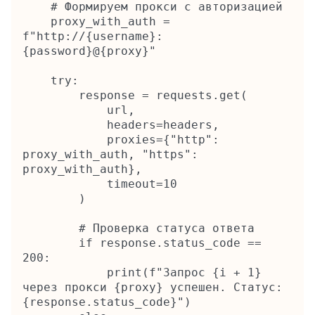
    # Формируем прокси с авторизацией

    proxy_with_auth = 
f"http://{username}:
{password}@{proxy}"

    try:

        response = requests.get(

            url,

            headers=headers,

            proxies={"http": 
proxy_with_auth, "https": 
proxy_with_auth},

            timeout=10

        )

        # Проверка статуса ответа

        if response.status_code == 
200:

            print(f"Запрос {i + 1} 
через прокси {proxy} успешен. Статус: 
{response.status_code}")
