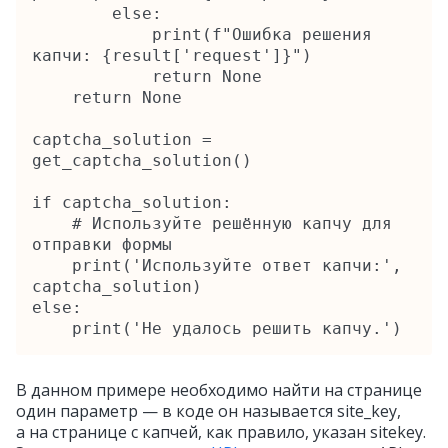
        else:

            print(f"Ошибка решения 
капчи: {result['request']}")

            return None

    return None

captcha_solution = 
get_captcha_solution()

if captcha_solution:

    # Используйте решённую капчу для 
отправки формы

    print('Используйте ответ капчи:', 
captcha_solution)

else:

    print('Не удалось решить капчу.')
В данном примере необходимо найти на странице
один параметр — в коде он называется site_key,
а на странице с капчей, как правило, указан sitekey.