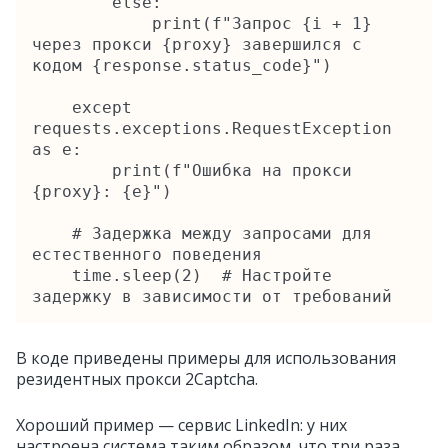
        else:

            print(f"Запрос {i + 1} 
через прокси {proxy} завершился с 
кодом {response.status_code}")

    except 
requests.exceptions.RequestException 
as e:

        print(f"Ошибка на прокси 
{proxy}: {e}")

    # Задержка между запросами для 
естественного поведения

    time.sleep(2)  # Настройте 
задержку в зависимости от требований
В коде приведены примеры для использования
резидентных прокси 2Сaptcha.
Хороший пример — сервис LinkedIn: у них
настроена система таким образом, что три раза