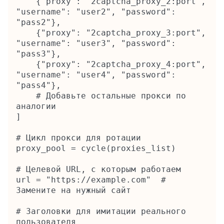
    {"proxy": "2captcha_proxy_2:port", 
"username": "user2", "password": 
"pass2"},

    {"proxy": "2captcha_proxy_3:port", 
"username": "user3", "password": 
"pass3"},

    {"proxy": "2captcha_proxy_4:port", 
"username": "user4", "password": 
"pass4"},

    # Добавьте остальные прокси по 
аналогии

]

# Цикл прокси для ротации

proxy_pool = cycle(proxies_list)

# Целевой URL, с которым работаем

url = "https://example.com"  # 
Замените на нужный сайт

# Заголовки для имитации реального 
пользователя
