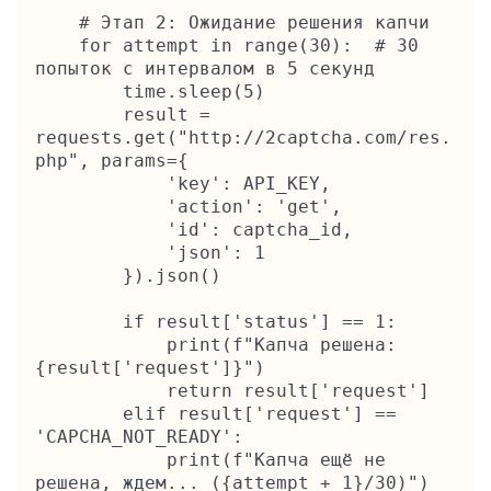
    # Этап 2: Ожидание решения капчи

    for attempt in range(30):  # 30 
попыток с интервалом в 5 секунд

        time.sleep(5)

        result = 
requests.get("http://2captcha.com/res.
php", params={

            'key': API_KEY,

            'action': 'get',

            'id': captcha_id,

            'json': 1

        }).json()

        if result['status'] == 1:

            print(f"Капча решена: 
{result['request']}")

            return result['request']

        elif result['request'] == 
'CAPCHA_NOT_READY':

            print(f"Капча ещё не 
решена, ждем... ({attempt + 1}/30)")
