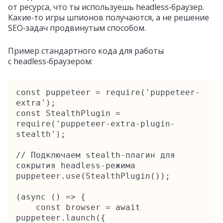
от ресурса, что ты используешь headless‑браузер.
Какие‑то игры шпионов получаются, а не решение
SEO‑задач продвинутым способом.
Пример стандартного кода для работы
с headless‑браузером:
const puppeteer = require('puppeteer-
extra');

const StealthPlugin = 
require('puppeteer-extra-plugin-
stealth');

// Подключаем stealth-плагин для 
сокрытия headless-режима

puppeteer.use(StealthPlugin());

(async () => {

    const browser = await 
puppeteer.launch({
