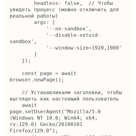
        headless: false,  // Чтобы 
увидеть процесс (можно отключить для 
реальной работы)

        args: [

            '--no-sandbox',

            '--disable-setuid-
sandbox',

            '--window-size=1920,1080'

        ]

    });

    const page = await 
browser.newPage();

    // Устанавливаем заголовки, чтобы 
выглядеть как настоящий пользователь

    await 
page.setUserAgent("Mozilla/5.0 
(Windows NT 10.0; Win64; x64; 
rv:129.0) Gecko/20100101 
Firefox/129.0");
