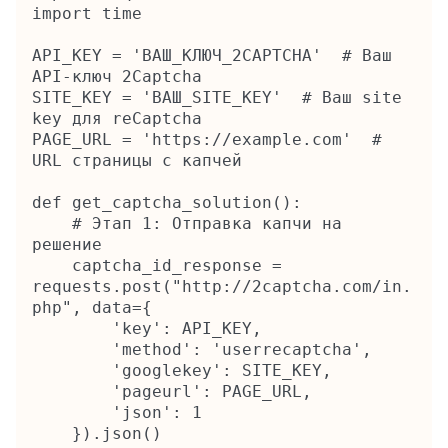
import time

API_KEY = 'ВАШ_КЛЮЧ_2CAPTCHA'  # Ваш 
API-ключ 2Captcha

SITE_KEY = 'ВАШ_SITE_KEY'  # Ваш site 
key для reCaptcha

PAGE_URL = 'https://example.com'  # 
URL страницы с капчей

def get_captcha_solution():

    # Этап 1: Отправка капчи на 
решение

    captcha_id_response = 
requests.post("http://2captcha.com/in.
php", data={

        'key': API_KEY,

        'method': 'userrecaptcha',

        'googlekey': SITE_KEY,

        'pageurl': PAGE_URL,

        'json': 1

    }).json()
