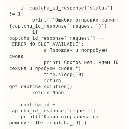
    if captcha_id_response['status'] 
!= 1:

        print(f"Ошибка отправки капчи: 
{captcha_id_response['request']}")

        if 
captcha_id_response['request'] == 
"ERROR_NO_SLOT_AVAILABLE":

            # Подождем и попробуем 
снова

            print("Слотов нет, ждем 10 
секунд и пробуем снова.")

            time.sleep(10)

            return 
get_captcha_solution()

        return None

    captcha_id = 
captcha_id_response['request']

    print(f"Капча отправлена на 
решение. ID: {captcha_id}")
