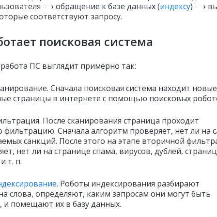
льзователя ⟶ обращение к базе данных (
индексу
) ⟶ в
которые соответствуют запросу.
ботает поисковая система
работа ПС выглядит примерно так:
анирование.
Сначала поисковая система находит новые
ые страницы в интернете с помощью поисковых робот
ильтрация.
После сканирования страница проходит
 фильтрацию. Сначала алгоритм проверяет, нет ли на 
аемых санкций. После этого на этапе вторичной фильт
ет, нет ли на странице спама, вирусов, дублей, страниц
 т. п.
ндексирование
.
Роботы индексирования разбирают
на слова, определяют, каким запросам они могут быть
, и помещают их в базу данных.