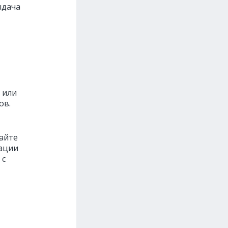
ыдача
 или
ов.
сайте
рации
 с