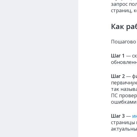
запрос по
страниц, 
Как ра
Пошагово 
Шаг 1
—
ск
обновленн
Шаг 2
— ф
первичную
так назыв
ПС проверя
ошибками и
Шаг 3
—
и
страницы 
актуальны