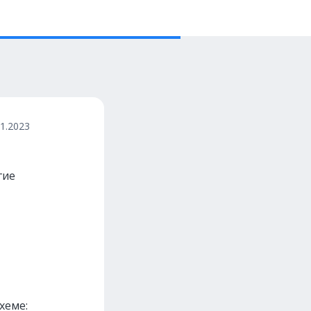
01.2023
гие
хеме: