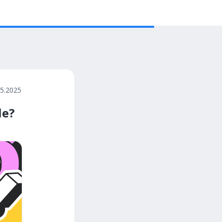
05.2025
le?