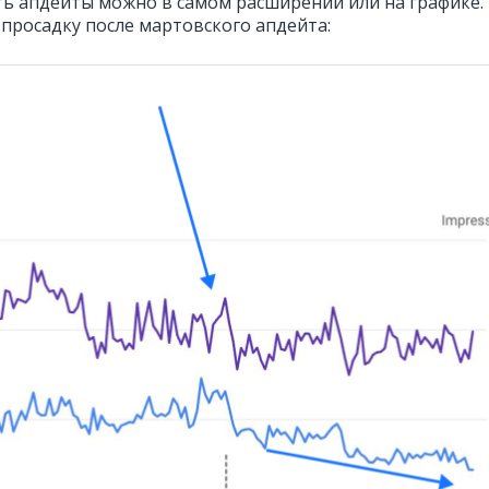
ь апдейты можно в самом расширении или на графике.
 просадку после мартовского апдейта: