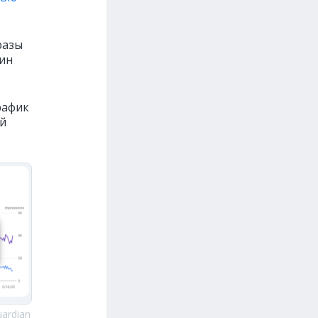
разы
чин
рафик
й
ardian