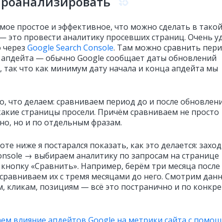
проанализировать
амое простое и эффективное, что можно сделать в тако
 — это провести аналитику просевших страниц. Очень у
о через
Google Search Console
. Там можно сравнить пер
е апдейта — обычно Google сообщает даты обновлений
, так что как минимум дату начала и конца апдейта мы
о, что делаем: сравниваем период до и после обновлени
какие страницы просели. Причём сравниваем не просто
но, но и по отдельным фразам.
те ниже я постарался показать, как это делается: захо
Console → выбираем аналитику по запросам на странице
кнопку «Сравнить». Например, берём три месяца после
 сравниваем их с тремя месяцами до него. Смотрим дан
м, кликам, позициям — всё это постранично и по конкр
ем влияние апдейтов Google на метрики сайта с помо