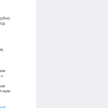
й
добно
иод
я,
дим
 →
ные
етным
щью