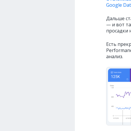
Google Dat
Дальше ст
— и вот та
просадки 
Есть прек
Performan
анализ.