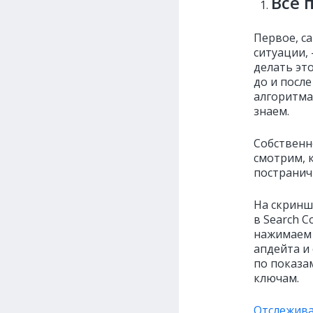
Всё 
Первое, с
ситуации,
делать эт
до и посл
алгоритма
знаем.
Собственн
смотрим, 
постранич
На скриншо
в Search 
нажимаем 
апдейта и
по показа
ключам.
Отслежива