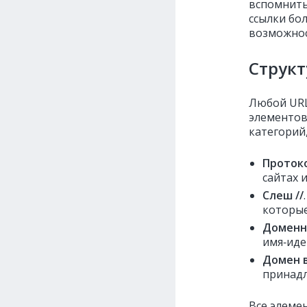
вспомнить
ссылки бо
возможнос
Струк
Любой URL
элементов
категорий
Протоко
сайтах 
Слеш //
которые
Доменн
имя‑иде
Домен в
принадл
Все элеме