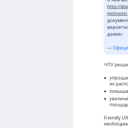
http://d
motnosti.
документ
вероятно
далее»
—
Офици
ЧПУ решаю
упрощаю
их расп
повышаю
увеличи
площадо
Friendly 
необходим