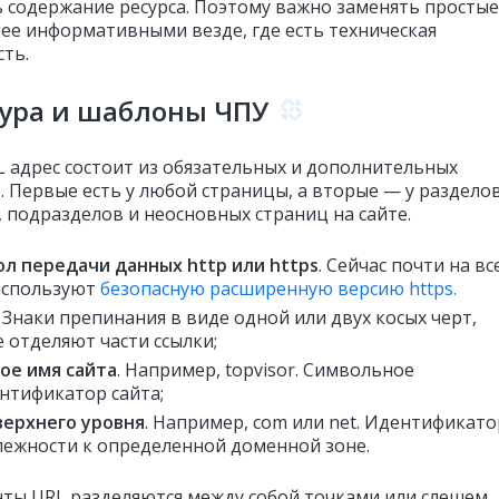
 содержание ресурса. Поэтому важно заменять простые
лее информативными везде, где есть техническая
ть.
тура и шаблоны ЧПУ
 адрес состоит из обязательных и дополнительных
. Первые есть у любой страницы, а вторые — у разделов
, подразделов и неосновных страниц на сайте.
л передачи данных http или https
. Сейчас почти на вс
используют
безопасную расширенную версию https.
. Знаки препинания в виде одной или двух косых черт,
 отделяют части ссылки;
ое имя сайта
. Например, topvisor. Символьное
нтификатор сайта;
ерхнего уровня
. Например, com или net. Идентификато
ежности к определенной доменной зоне.
нты URL разделяются между собой точками или слешем.