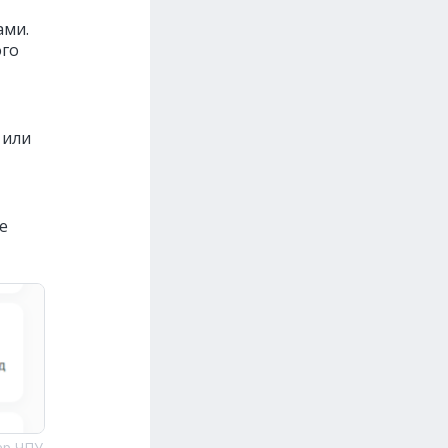
ами.
ого
 или
е
ер ЧПУ