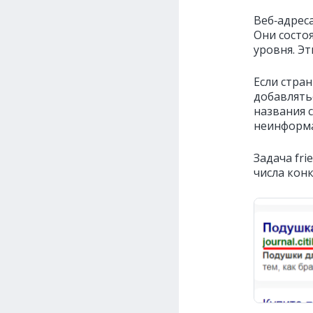
Веб‑адрес
Они состо
уровня. Э
Если стран
добавлять
названия 
неинформа
Задача fri
числа кон