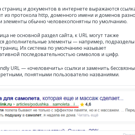
а страниц и документов в интернете выражаются ссылк
ят из протокола http, доменного имени и доменов разн
ти элементы обычно человекопонятны по умолчанию.
ица не основной раздел сайта, к URL могут также
ся дополнительные элементы — например, подразделы
страниц. Их система по умолчанию называет
тивной последовательностью символов и цифр.
endly URL — «очеловечить» ссылки и заменить бессвязны
кретными, понятными пользователю названиями.
Прим