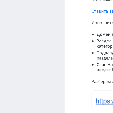
Ставить з
Дополните
Домен 
Раздел
категор
Подраз
разделе
Слаг
. Н
введет 
Разберем 