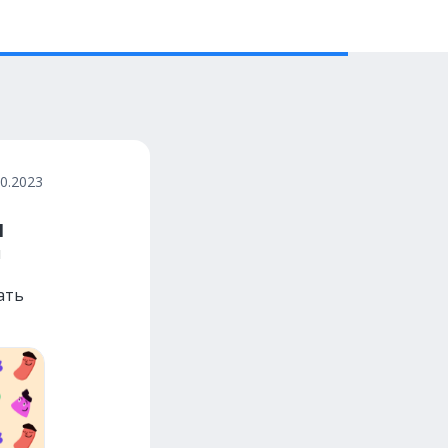
10.2023
и
ы
ать