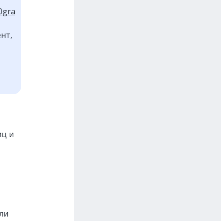
0gra
ент,
иц и
ли