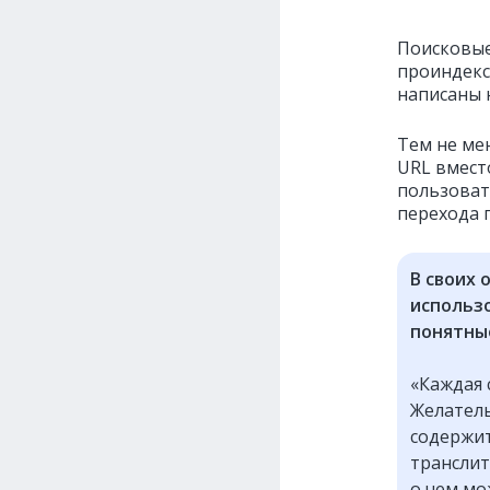
Поисковые
проиндекс
написаны 
Тем не ме
URL вмест
пользоват
перехода п
В своих
использ
понятные
«Каждая 
Желатель
содержит
транслит
о чем мо