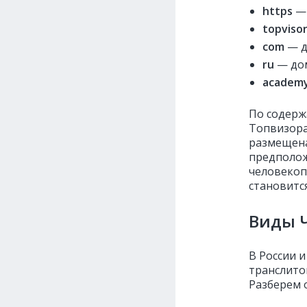
https
— 
topviso
com
— д
ru
— дом
academy
По содерж
Топвизора
размещена
предполож
человекоп
становитс
Виды 
В России 
транслито
Разберем 