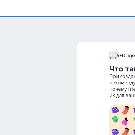
SEO-ку
Что та
При созда
рекоменду
почему fr
их для ваш