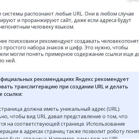
 системы распознают любые URL. Они в любом случае
ируют и проранжируют сайт, даже если адреса будут
непонятным человеку языком.
нее поисковики рекомендуют создавать человекопоня
о простого набора знаков и цифр. Это нужно, чтобы
ели могли понять примерное содержание ссылки еще д
о ней.
 официальных рекомендациях Яндекс рекомендует
овать транслитерацию при создании URL и делать
 ссылки:
страница должна иметь уникальный адрес (URL).
но, чтобы вид URL давал представление о том, что
ся на соответствующей странице. Использование
ерации в адресах страниц также позволит роботу поня
жет быть страница. Например, один только URL