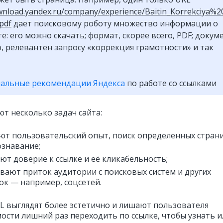
ownload.yandex.ru/company/experience/Baitin_Korrekciya%2
pdf
дает поисковому роботу множество информации о
е: его можно скачать; формат, скорее всего, PDF; докум
, релевантен запросу
«коррекция грамотности»
и так
альные рекомендации Яндекса
по работе со ссылками
т несколько задач сайта:
т пользовательский опыт, поиск определенных стран
ознавание;
т доверие к ссылке и её кликабельность;
вают приток аудитории с поисковых систем и других
к — например, соцсетей.
URL выглядят более эстетично и лишают пользователя
ости лишний раз переходить по ссылке, чтобы узнать и