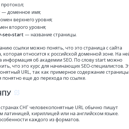
протокол;
r
— доменное имя;
омен верхнего уровня;
ен второго уровня;
‑seo‑start
— название страницы.
анию ссылки можно понять, что это страница с сайта
, которая относится к российской доменной зоне. На не
 информация об академии SEO. По слову start можно
ить, что это курс для начинающих SEO‑специалистов. Э
онятный URL, так как примерное содержание страницы
я понятно еще до перехода по ссылке.
ЧПУ
и странах СНГ человекопонятные URL обычно пишут
м латиницей, кириллицей или на английском языке.
особенности каждого из форматов.