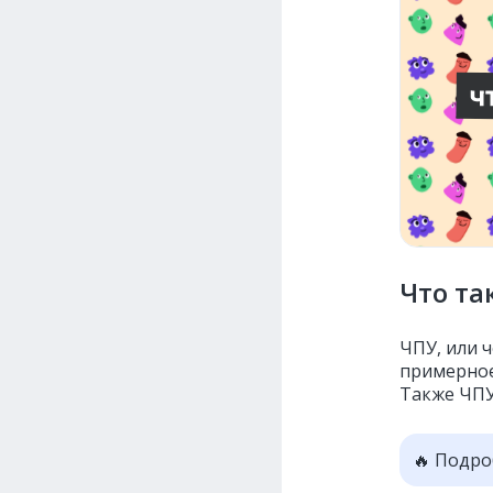
Что та
ЧПУ, или 
примерное
Также ЧПУ 
🔥 Подро