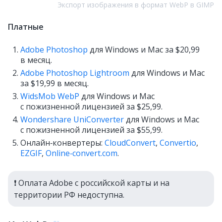
Экспорт изображения в формат WebP в GIMP
Платные
Adobe Photoshop
для Windows и Mac за $20,99
в месяц.
Adobe Photoshop Lightroom
для Windows и Mac
за $19,99 в месяц.
WidsMob WebP
для Windows и Mac
с пожизненной лицензией за $25,99.
Wondershare UniConverter
для Windows и Mac
с пожизненной лицензией за $55,99.
Онлайн‑конвертеры:
CloudConvert
,
Convertio
,
EZGIF
,
Online‑convert.com
.
❗️ Оплата Adobe с российской карты и на
территории РФ недоступна.