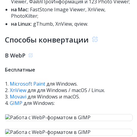
Viewer, ФайлПроИнформация и 123 Photo Viewer;
на Mac:
FastStone Image Viewer, XnView,
PhotoKilter;
на Linux:
gThumb, XnView, qview.
Способы конвертации
В WebP
Бесплатные
1.
Microsoft Paint
для Windows.
2.
XnView
для для Windows / macOS / Linux.
3.
Movavi
для Windows и macOS.
4.
GIMP
для Windows: