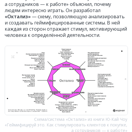
а сотрудников — к работе» объяснил, почему
людям интересно играть. Он разработал
«Октализ»
— схему, позволяющую анализировать
и создавать геймифицированные системы. В ней
каждая из сторон отражает стимул, мотивирующий
человека к определённой деятельности.
Схема/система «Октализ» из книги Ю‑Кай Чоу
«Геймифицируй это. Как стимулировать клиентов к покупке,
а сотрудников — к работе»