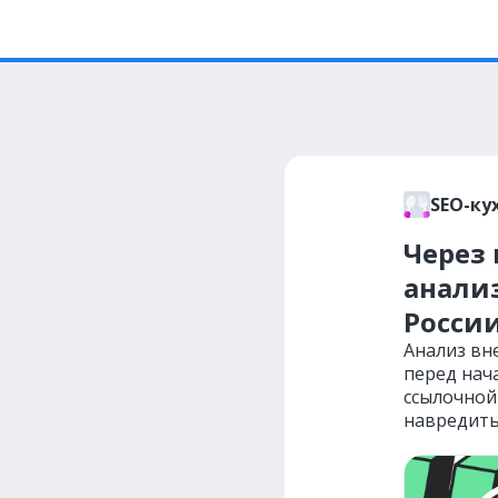
SEO-ку
Через
анали
Росси
Анализ вн
перед нач
ссылочной
навредить