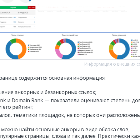
Информация о внешних с
транице содержится основная информация:
ение анкорных и безанкорных ссылок;
ank и Domain Rank — показатели оценивают степень до
и его рейтинг;
ылок, тематики площадок, на которых они расположены
 можно найти основные анкоры в виде облака слов,
опулярные страницы, слова и так далее. Практически ка