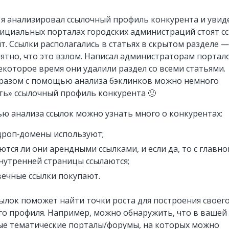
я анализировал ссылочный профиль конкурента и увид
фициальных порталах городских администраций стоят с
йт. Ссылки располагались в статьях в скрытом разделе —
нятно, что это взлом. Написал администраторам портал
екоторое время они удалили раздел со всеми статьями.
разом с помощью анализа бэклинков можно немного
ть» ссылочный профиль конкурента 🙂
ю анализа ссылок можно узнать много о конкурентах:
дроп‑домены используют;
ются ли они арендными ссылками, и если да, то с главно
внутренней страницы ссылаются;
вечные ссылки покупают.
сылок поможет найти точки роста для построения своег
го профиля. Например, можно обнаружить, что в вашей
ые тематические порталы/форумы, на которых можно