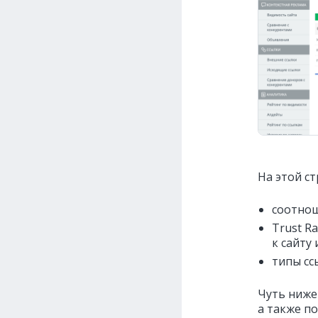
На этой с
соотнош
Trust R
к сайту 
типы сс
Чуть ниже
а также п