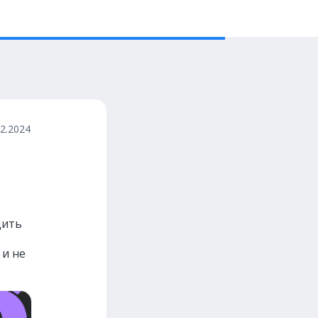
12.2024
дить
 и не