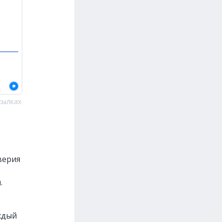
сылках
верия
.
ждый