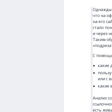
Однажды 
что на о
на его са
стало по
и через н
Таким об
«подреза
С помощь
какие 
пользу
или с 
какие 
Анализ с
ссылочно
есть жив