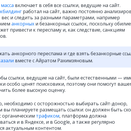
 масса
включает в себя все ссылки, ведущие на сайт.
кбилдинг
работал на сайт, важно постоянно анализиро
 вес и следить за разными параметрами, например
нием
анкорных
и безанкорных ссылок, поскольку обилие
жет привести к переспаму и, как следствие, санкциям
ов.
жать анкорного переспама и где взять безанкорные ссы
казали
вместе с Айратом Рахимзяновым.
обы ссылки, ведущие на сайт, были естественными — и
лки особо ценят поисковики, поэтому они помогут ваше
учить более высокую оценку.
о, необходимо с осторожностью выбирать сайт‑донор,
м вы планируете размещать ссылки: он должен быть сх
с органическим
трафиком
, платформа должна
аться и в Яндексе, и в Google, а также регулярно
ся актуальным контентом.