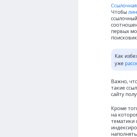
Ссылочная
Чтобы
лин
ссылочный
соотноше
первых мо
поисковик
Как избе
уже
расс
Важно, чт
такие ссы
сайту пол
Кроме тог
на которо
тематики 
индексиров
наполнять