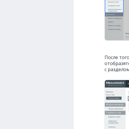
После тог
отобразят
с раздело