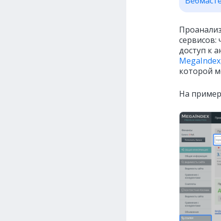
Вебмаст
Проанализ
сервисов:
доступ к 
MegaIndex
которой м
На пример