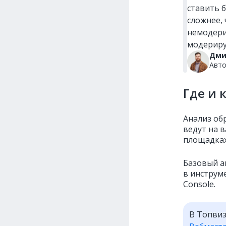
ставить б
сложнее,
немодери
модериру
Дми
Авто
Где и 
Анализ об
ведут на в
площадках
Базовый а
в инструм
Console.
В Топвиз