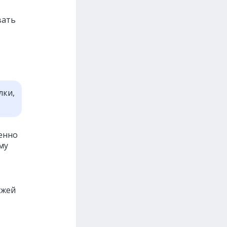
вать
лки,
менно
му
ожей