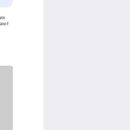
их
дают