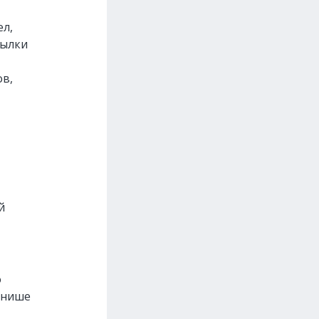
ел,
сылки
ов,
й
о
 нише