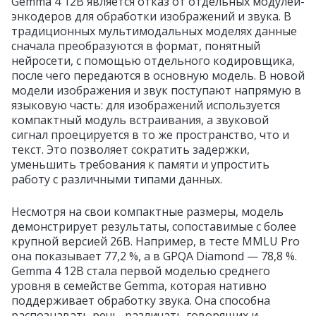
Gemma 4 12B является отказ от отдельных модулей-
энкодеров для обработки изображений и звука. В
традиционных мультимодальных моделях данные
сначала преобразуются в формат, понятный
нейросети, с помощью отдельного кодировщика,
после чего передаются в основную модель. В новой
модели изображения и звук поступают напрямую в
языковую часть: для изображений используется
компактный модуль встраивания, а звуковой
сигнал проецируется в то же пространство, что и
текст. Это позволяет сократить задержки,
уменьшить требования к памяти и упростить
работу с различными типами данных.
Несмотря на свои компактные размеры, модель
демонстрирует результаты, сопоставимые с более
крупной версией 26B. Например, в тесте MMLU Pro
она показывает 77,2 %, а в GPQA Diamond — 78,8 %.
Gemma 4 12B стала первой моделью среднего
уровня в семействе Gemma, которая нативно
поддерживает обработку звука. Она способна
распознавать речь, различать говорящих и