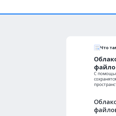
Что та
Облако
файлов
С помощью
сохранятс
пространс
Облако
файлов