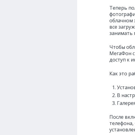
Теперь по
фотографии
облачном 
все загру
занимать 
Чтобы обл
МегаФон с
доступ к и
Как это ра
Устано
В наст
Галере
После вкл
телефона,
установле