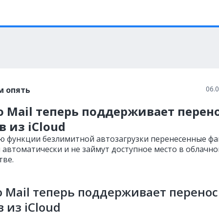
06.
м опять
 Mail теперь поддерживает перен
 из iCloud
 функции безлимитной автозагрузки перенесенные ф
я автоматически и не займут доступное место в облачн
тве.
 Mail теперь поддерживает перенос
 из iCloud