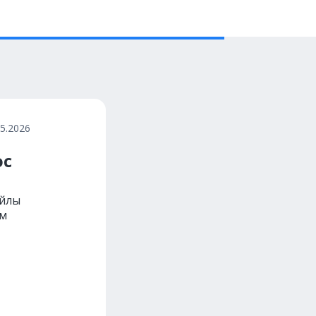
05.2026
ос
айлы
ом