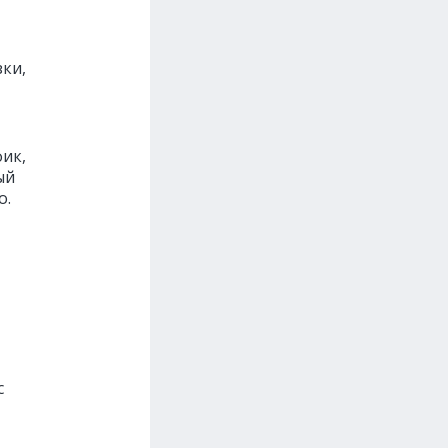
ки,
ик,
ый
о.
с