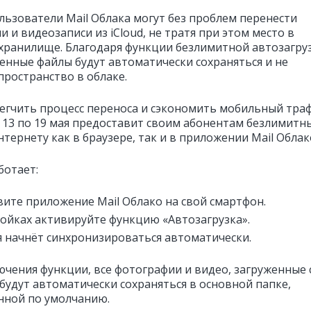
льзователи Mail Облака могут без проблем перенести
 и видеозаписи из iCloud, не тратя при этом место в
хранилище. Благодаря функции безлимитной автозагруз
женные файлы будут автоматически сохраняться и не
пространство в облаке.
егчить процесс переноса и сэкономить мобильный траф
 13 по 19 мая предоставит своим абонентам безлимитн
нтернету как в браузере, так и в приложении Mail Облак
ботает:
вите приложение Mail Облако на свой смартфон.
ройках активируйте функцию «Автозагрузка».
я начнёт синхронизироваться автоматически.
ючения функции, все фотографии и видео, загруженные 
 будут автоматически сохраняться в основной папке,
нной по умолчанию.