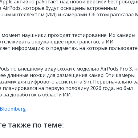
Apple активно работает над новой версией беспроводн
 AirPods, которые будут оснащены встроенным
нным интеллектом (ИИ) и камерами. Об этом рассказал 
 момент наушники проходят тестирование. Их камеры
отслеживать окружающее пространство, а ИИ
ляет информацию о предметах, на которые пользовате
ods по внешнему виду схожи с моделью AirPods Pro 3, н
ее длинные ножки для размещения камер. Эти камеры
азами» для цифрового ассистента Siri. Первоначально з
 планировался на первую половину 2026 года, но был
з-за доработок в области ИИ.
Bloomberg
е также по теме: