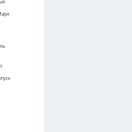
ых
Марк
ль
о
апуск