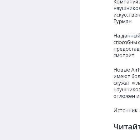
Компания 
наушников
искусстве
Гурман.
На данный
способны 
предостав
смотрит.
Новые AirP
имеют бол
служат «гл
наушников
отложен и
Источник:
Читайт