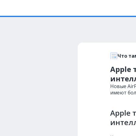
Что та
Apple 
интел
Новые AirP
имеют бол
Apple 
интел