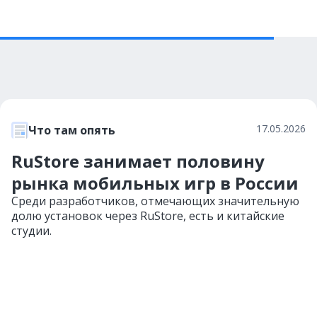
17.05.2026
Что там опять
RuStore занимает половину
рынка мобильных игр в России
Среди разработчиков, отмечающих значительную
долю установок через RuStore, есть и китайские
студии.