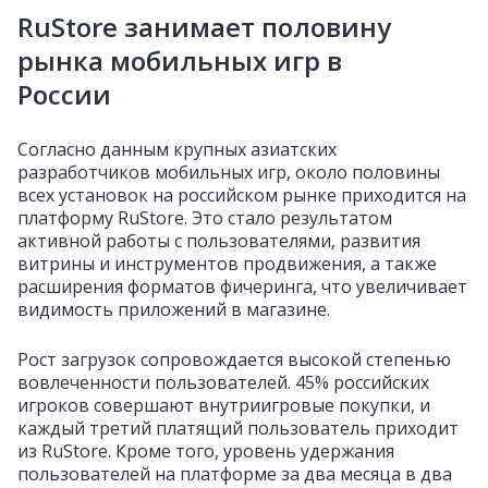
RuStore занимает половину
рынка мобильных игр в
России
Согласно данным крупных азиатских
разработчиков мобильных игр, около половины
всех установок на российском рынке приходится на
платформу RuStore. Это стало результатом
активной работы с пользователями, развития
витрины и инструментов продвижения, а также
расширения форматов фичеринга, что увеличивает
видимость приложений в магазине.
Рост загрузок сопровождается высокой степенью
вовлеченности пользователей. 45% российских
игроков совершают внутриигровые покупки, и
каждый третий платящий пользователь приходит
из RuStore. Кроме того, уровень удержания
пользователей на платформе за два месяца в два