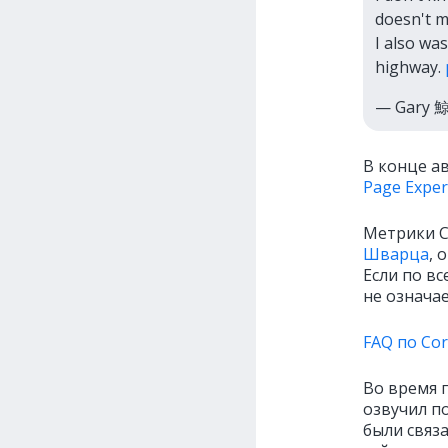
doesn't m
I also wa
highway.
— Gary 
В конце а
Page Exper
Метрики Co
Шварца
, 
Если по в
не означае
FAQ по Cor
Во время 
озвучил п
были связа