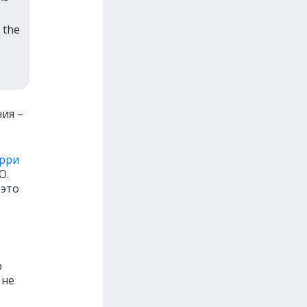
 the
ия –
рри
O.
 это
р
 не