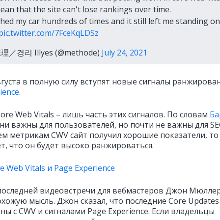
ean that the site can't lose rankings over time.
shed my car hundreds of times and it still left me standing on
pic.twitter.com/7FceKqLDSz
鯨理／경리 Illyes (@methode)
July 24, 2021
вгуста в полную силу вступят новые сигналы ранжирован
ience
.
re Web Vitals – лишь часть этих сигналов. По словам
Ба
они важны для пользователей, но почти не важны для SE
сем метрикам CWV сайт получил хорошие показатели, то
т, что он будет высоко ранжироваться.
e Web Vitals и Page Experience
последней видеовстречи для вебмастеров Джон Мюлле
охожую мысль. Джон сказал, что последние Core Updates
ны с CWV и сигналами Page Experience. Если владельцы