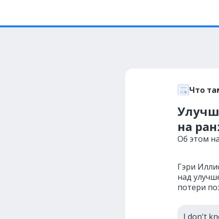
Что та
Улучше
на ра
Об этом на
Гэри Иллис
над улучше
потери по
I don't k