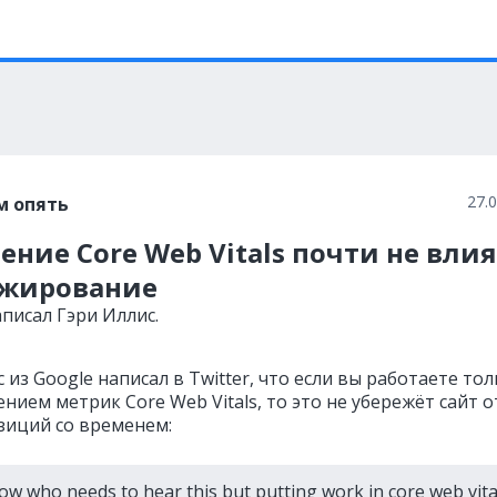
27.
м опять
ние Core Web Vitals почти не вли
нжирование
писал Гэри Иллис.
 из Google написал в Twitter, что если вы работаете то
нием метрик Core Web Vitals, то это не убережёт сайт о
зиций со временем:
now who needs to hear this but putting work in core web vita