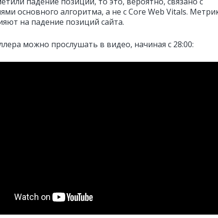
етили падение позиций, то это, вероятно, связано с
ями основного алгоритма, а не с
Core Web Vitals. Метри
ияют на падение позиций сайта.
лера можно прослушать в видео, начиная с 28:00: