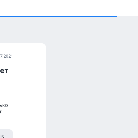
07.2021
яет
лько
т
ls