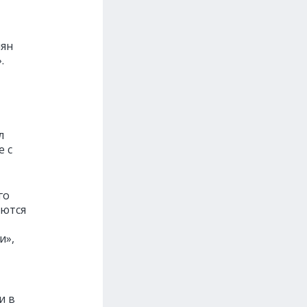
иян
.
л
e с
го
уются
и»,
и в