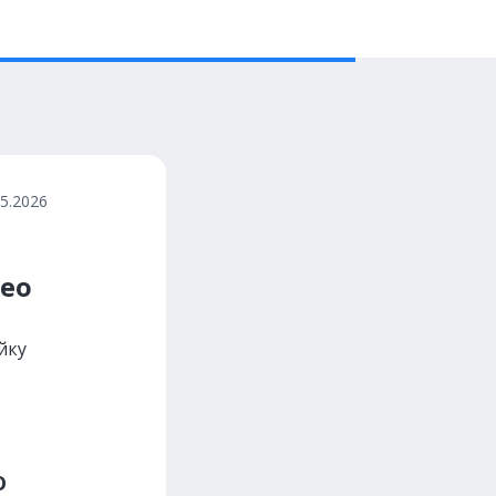
05.2026
ео
йку
о