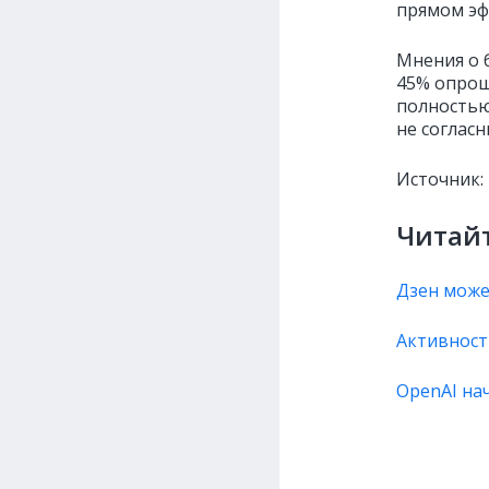
прямом эф
Мнения о 
45% опрош
полностью
не соглас
Источник:
Читайт
Дзен може
Активност
OpenAI на