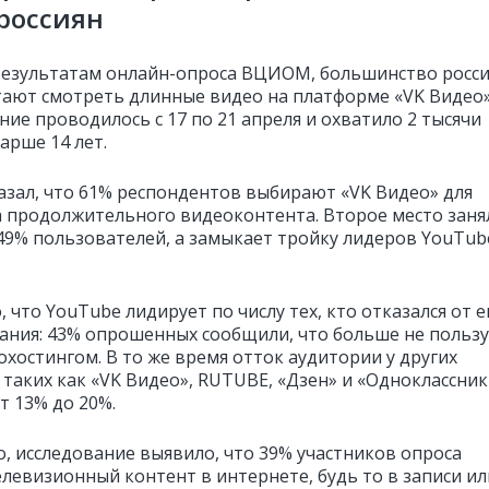
россиян
результатам онлайн-опроса ВЦИОМ, большинство росс
ают смотреть длинные видео на платформе «VK Видео»
ие проводилось с 17 по 21 апреля и охватило 2 тысячи
арше 14 лет.
азал, что 61% респондентов выбирают «VK Видео» для
 продолжительного видеоконтента. Второе место заня
49% пользователей, а замыкает тройку лидеров YouTub
 что YouTube лидирует по числу тех, кто отказался от е
ания: 43% опрошенных сообщили, что больше не польз
охостингом. В то же время отток аудитории у других
 таких как «VK Видео», RUTUBE, «Дзен» и «Одноклассник
т 13% до 20%.
о, исследование выявило, что 39% участников опроса
елевизионный контент в интернете, будь то в записи ил