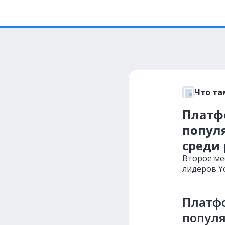
Что та
Платф
попул
среди
Второе ме
лидеров Y
Платфо
попул