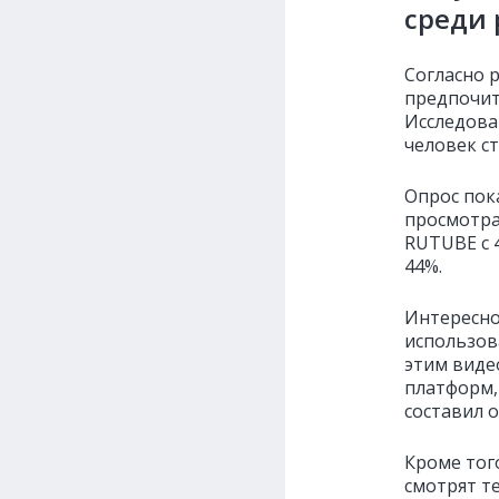
среди 
Согласно 
предпочит
Исследован
человек ст
Опрос пок
просмотра
RUTUBE с 
44%.
Интересно,
использов
этим виде
платформ,
составил о
Кроме тог
смотрят т