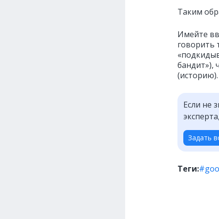
Таким обр
Имейте вв
говорить 
«подкидыв
бандит»),
(историю).
Если не 
эксперта
Задать в
Теги:
#goo