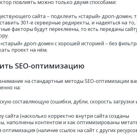
актор повлиять можно только двумя способами:
ществующего сайта – подклеить «старый» дроп-домен, 
ставить 301-е серверные редиректы, и надеяться на то,
тные факторы будут переклеены, то есть переданы сайт
ору.
 «старый» дроп-домен с хорошей историей – без фильтр
кать проект на нём.
ить SEO-оптимизацию
внимание на стандартные методы SEO-оптимизации в
менно на:
скую составляющую (ошибки, дубли, скорость загрузки и
ру сайта (насколько корректно внутри сайта созданы
ы, наполнены контентом и как оптимизированы метате
 оптимизация (наличие ссылок на сайт с других ресурсов