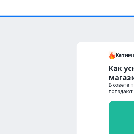
Катим 
Как ус
магаз
В совете п
попадают 