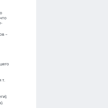
то
 что
у-
ов –
ашего
 т.
ги);
).