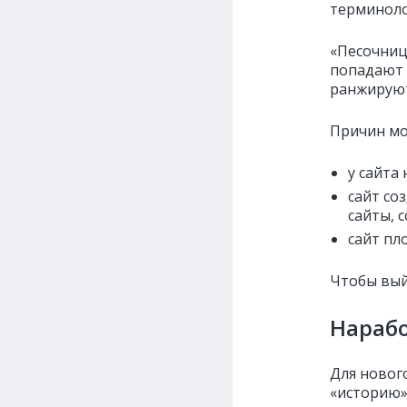
терминоло
«Песочниц
попадают 
ранжируют
Причин мо
у сайта 
сайт со
сайты, 
сайт пл
Чтобы вый
Нараб
Для новог
«историю»