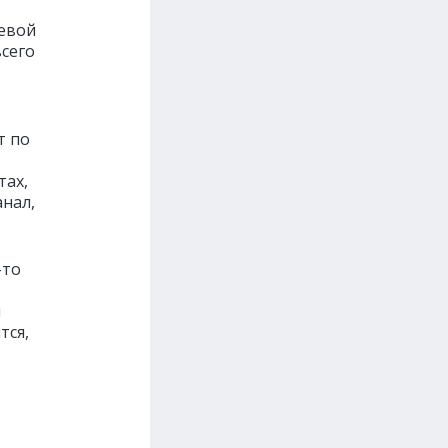
левой
всего
т по
тах,
анал,
-то
я
тся,