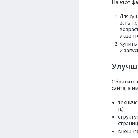
На этот ф
Для су
есть по
возрас
акцепт
Купить
и запус
Улучш
Обратите 
сайта, а и
техниче
п.);
структу
страниц
внешняя