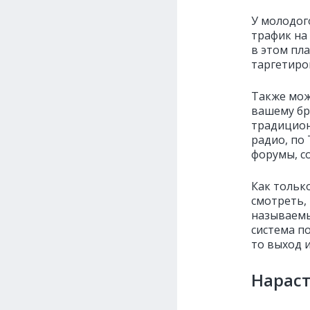
У молодог
трафик на
в этом пл
таргетиро
Также мож
вашему бр
традицион
радио, по
форумы, со
Как только
смотреть, 
называемы
система по
то выход и
Нараст