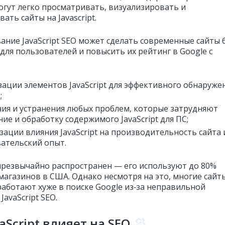
огут легко просматривать, визуализировать и
ать сайты на Javascript.
ание JavaScript SEO может сделать современные сайты 
для пользователей и повысить их рейтинг в Google с
ации элементов JavaScript для эффективного обнаруже
;
ия и устранения любых проблем, которые затрудняют
ие и обработку содержимого JavaScript для ПС;
ации влияния JavaScript на производительность сайта 
ательский опыт.
t чрезвычайно распространен — его используют до 80%
магазинов в США. Однако несмотря на это, многие сайт
 работают хуже в поиске Google из‑за неправильной
JavaScript SEO.
vaScript влияет на SEO