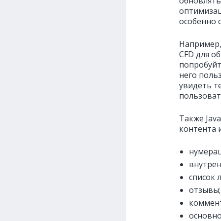
обновлять
оптимизац
особенно 
Например,
CFD для о
попробуйте
него поль
увидеть т
пользоват
Также Jav
контента 
нумерац
внутрен
список 
отзывы;
коммен
основно