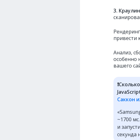
3. Краули
сканирова
Рендеринг
привести 
Анализ, сб
особенно 
вашего са
❗️Скольк
JavaScri
Саккон и
«Samsung
~1700 мс
и запуст
секунда н