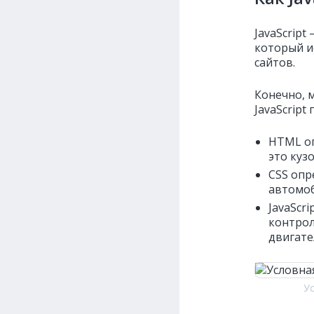
JavaScrip
который и
сайтов.
Конечно, 
JavaScript
HTML оп
это куз
CSS опр
автомоб
JavaScr
контрол
двигател
Ус