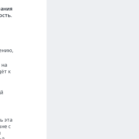
вания
ость.
нению,
 на
дёт к
ой
ь эта
не с
и