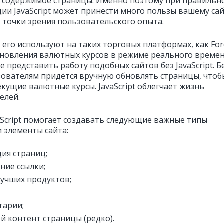
 содержимое страницы. Именно поэтому при правильн
ии JavaScript может принести много пользы вашему сай
с точки зрения пользовательского опыта.
 его используют на таких торговых платформах, как For
бновления валютных курсов в режиме реального време
 представить работу подобных сайтов без JavaScript. Б
зователям придётся вручную обновлять страницы, чтоб
екущие валютные курсы. JavaScript облегчает жизнь
елей.
aScript помогает создавать следующие важные типы
и элементы сайта:
ия страниц;
ние ссылки;
лучших продуктов;
тарии;
й контент страницы (редко).