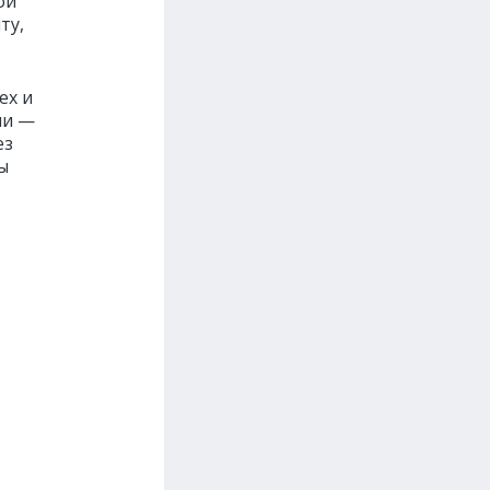
ой
ту,
ex и
ни —
ез
ы