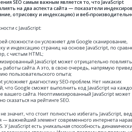
рения SEO самым важным является то, что JavaScript
влиять на два аспекта сайта — показатели индексиро
ание, отрисовку и индексацию) и веб‑производительн
ности с JavaScript:
воей сложности он усложняет для Google сканирование,
ку и индексацию страниц на основе JavaScript, по срав
р, с чистым HTML;
изированный JavaScript может отрицательно повлиять
ь работы сайта. А это, в свою очередь, напрямую приве
ию пользовательского опыта;
ipt усложняет диагностику SEO‑проблем. Нет никаких
й, что Google сможет выполнить код JavaScript на кажд
е вашего сайта. Неоптимизированный JavaScript может
но сказаться на рейтинге SEO.
 не значит, что стоит полностью избегать JavaScript, вед
я — важнейший элемент современного интернета нарав
. У JavaScript есть уникальная способность динамическ