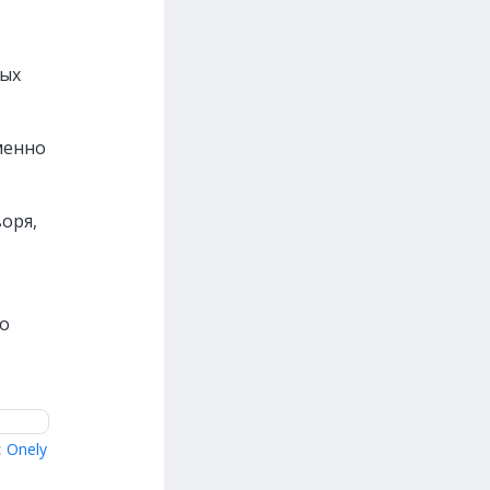
,
ных
менно
оря,
ко
:
Onely