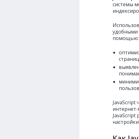
системы м
индексиров
Использов
удобными 
помощью:
оптимиз
страниц
выявлен
пониман
минимиз
пользов
JavaScrip
интернет‑
JavaScript
настройки 
Как Ja