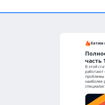
Катим 
Полное
часть 
В этой ста
работают с
проблемы с
наиболее 
специалис