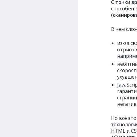
С точки з
способен 
(сканиров
В чём слож
из‑за с
отрисов
наприме
неоптим
скорост
ухудшен
JavaScr
гаранти
страниц
негатив
Но всё это
технологи
HTML и CSS