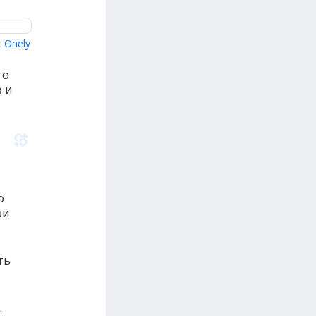
:
Onely
то
 и
о
ри
ть
.