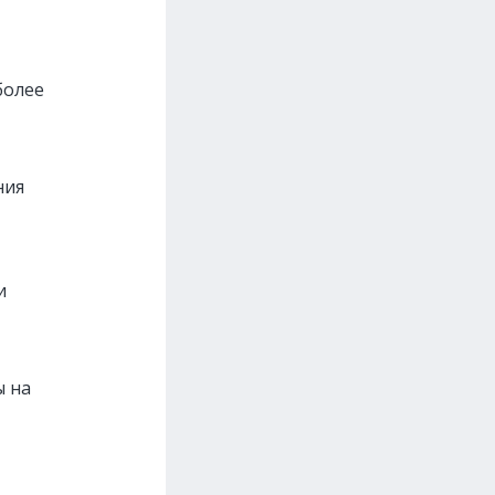
более
ния
и
ы на