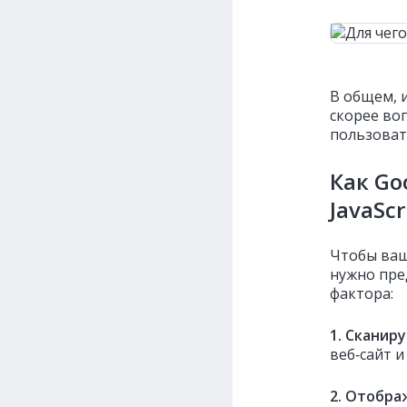
В общем, 
скорее во
пользовате
Как Go
JavaScr
Чтобы ваш 
нужно пре
фактора:
1. Сканир
веб‑сайт и
2. Отобр