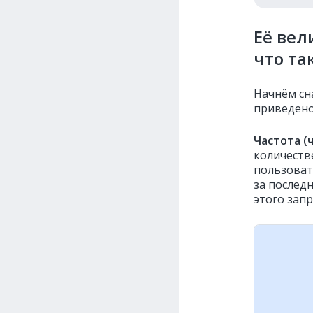
Её вел
что та
Начнём сн
приведено
Частота (
количеств
пользоват
за послед
этого запр