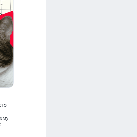
сто
чему
к