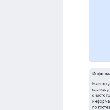
Информа
Если вы 
ссылке, 
с частот
информац
по госте