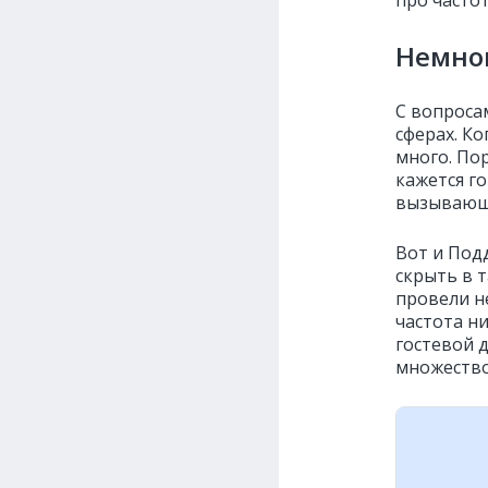
Немног
С вопроса
сферах. Ко
много. Пор
кажется го
вызывающи
Вот и Под
скрыть в 
провели н
частота н
гостевой д
множество