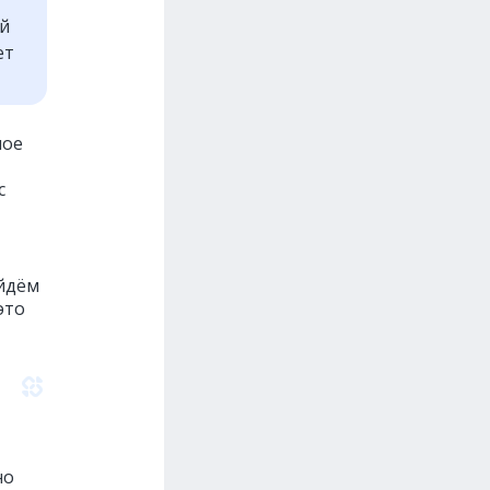
ой
ет
шое
с
ейдём
это
но