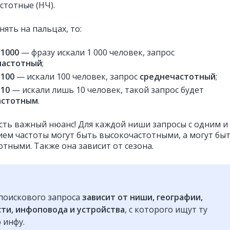
стотные (НЧ).
нять на пальцах, то:
а
1000
— фразу искали 1 000 человек, запрос
частотный
;
а
100
— искали 100 человек, запрос
среднечастотный
;
а
10
— искали лишь 10 человек, такой запрос будет
астотным
.
есть важный нюанс! Для каждой ниши запросы с одним и
ием частоты могут быть высокочастотными, а могут бы
отными. Также она зависит от сезона.
поискового запроса
зависит от ниши, географии,
ти, инфоповода и устройства
, с которого ищут ту
 инфу.