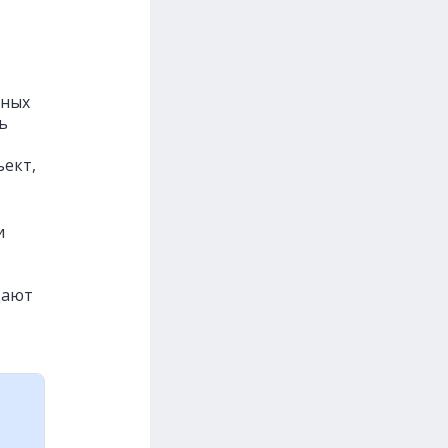
зных
ь
ъект,
и
дают