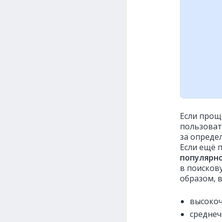
Если прощ
пользоват
за опреде
Если ещё 
популярн
в поисков
образом, 
высокоч
среднеч