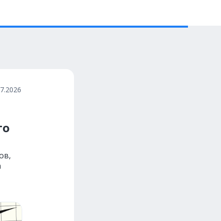
07.2026
то
ов,
а