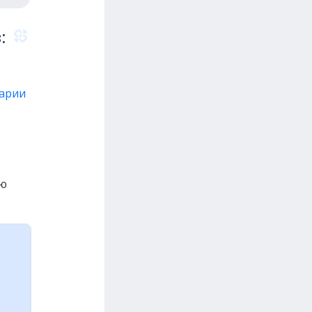
:
сарии
ью