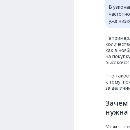
В узкона
частотно
уже низк
Например,
количеств
как в ноя
на покупку
высокочас
Что такое
к тому, по
за величин
Зачем 
нужна 
Может пок