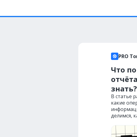
PRO То
Что по
отчёта
знать?
В статье р
какие опер
информаци
делимся, к