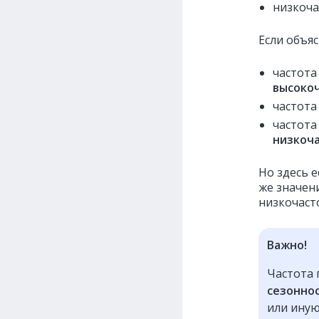
низкоча
Если объяс
частот
высоко
частот
частот
низкоч
Но здесь 
же значен
низкочаст
Важно!
Частота 
сезоннос
или иную