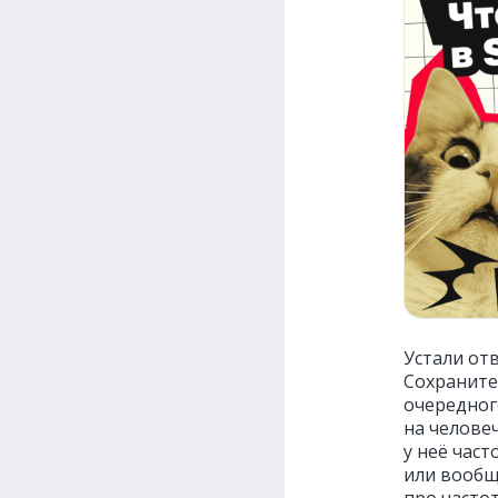
Устали от
Сохраните
очередног
на человеч
у неё част
или вообщ
про часто