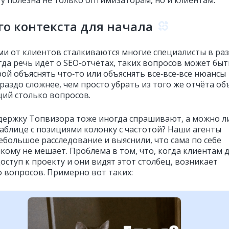
о контекста для начала
ми от клиентов сталкиваются многие специалисты в ра
гда речь идёт о SEO‑отчётах, таких вопросов может быт
ой объяснять что‑то или объяснять все‑все‑все нюансы
раздо сложнее, чем просто убрать из того же отчёта об
й столько вопросов.
держку Топвизора тоже иногда спрашивают, а можно л
таблице с позициями колонку с частотой? Наши агенты
ебольшое расследование и выяснили, что сама по себе
икому не мешает. Проблема в том, что, когда клиентам 
оступ к проекту и они видят этот столбец, возникает
 вопросов. Примерно вот таких: