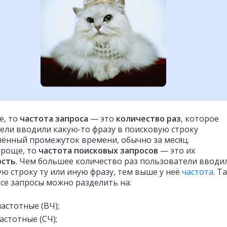
е, то
частота запроса
— это
количество раз
, которое
ели вводили какую‑то фразу в поисковую строку
лённый промежуток времени, обычно за месяц.
проще, то
частота поисковых запросов
— это их
ость
. Чем большее количество раз пользователи вводи
ую строку ту или иную фразу, тем выше у неё
частота
. Т
все запросы можно разделить на:
астотные (ВЧ);
астотные (СЧ);