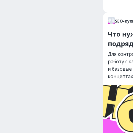
SEO-кух
Что ну
подря
Для контр
работу с 
и базовые 
концептах