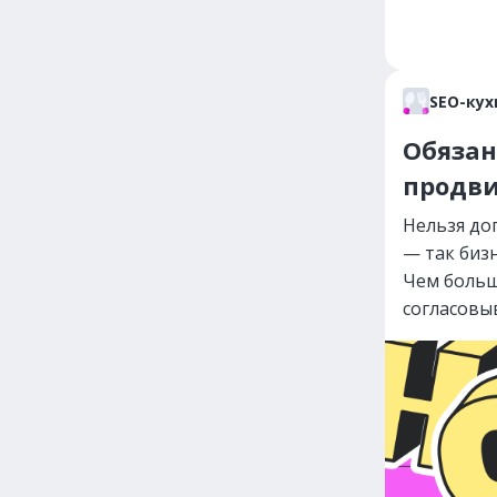
SEO-кух
Обязан
продв
Нельзя до
— так биз
Чем больш
согласовы