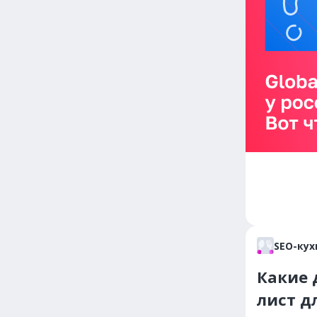
SEO-кух
Какие 
лист д