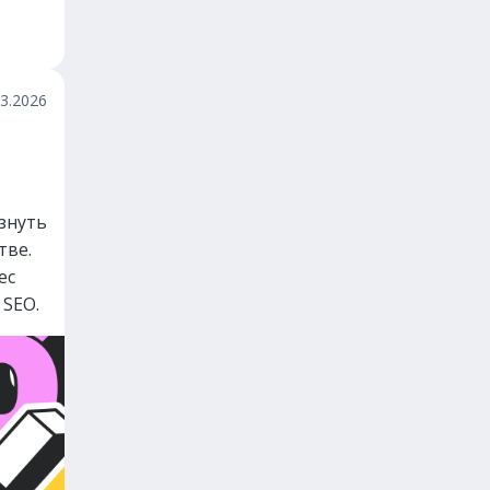
03.2026
знуть
тве.
ес
 SEO.