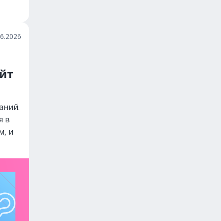
06.2026
айт
аний.
я в
м, и