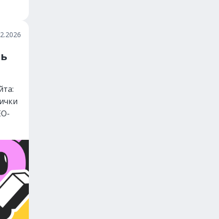
02.2026
ть
йта:
нички
EO-