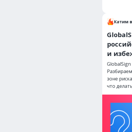
Катим 
Global
россий
и избе
GlobalSign
Разбираем
зоне риска
что делат