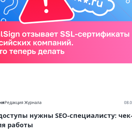
ня
Редакция Журнала
08.
доступы нужны SEO-специалисту: чек
ля работы