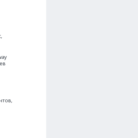
,
way
иев
нтов,
;