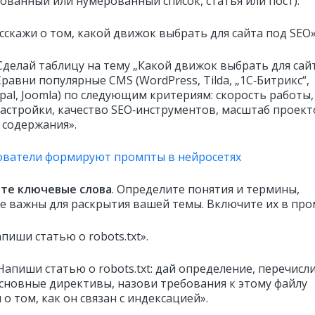
ованный или нумерованный список, статья или пост).
асскажи о том, какой движок выбрать для сайта под SEO»
«Сделай таблицу на тему „Какой движок выбрать для сай
Сравни популярные CMS (WordPress, Tilda, „1С‑Битрикс“,
pal, Joomla) по следующим критериям: скорость работы,
настройки, качество SEO‑инструментов, масштаб проект
 содержания».
ователи формируют промпты в нейросетях
те ключевые слова
. Определите понятия и термины,
е важны для раскрытия вашей темы. Включите их в про
пиши статью о robots.txt».
апиши статью о robots.txt: дай определение, перечисл
основные директивы, назови требования к этому файлу
 о том, как он связан с индексацией».