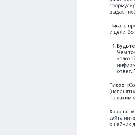
сформулир
выдаст не
Писать пр
и цели. В
Будьте
Чем то
«плохо
информ
ответ.
Плохо
: «С
(непонятно
по каким к
Хорошо
: 
сайта инт
ошейник д