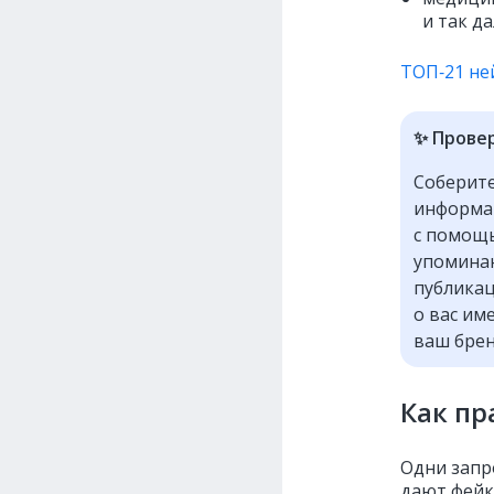
и так д
ТОП‑21 ней
✨ Провер
Соберите
информа
с помо
упоминан
публикац
о вас им
ваш брен
Как п
Одни запр
дают фейк