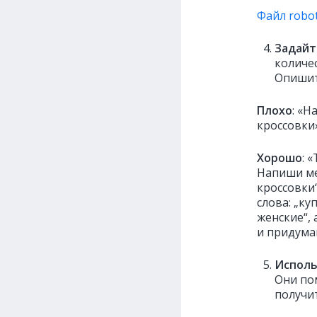
Файл robot
Задайт
количе
Опишит
Плохо
: «
кроссовки»
Хорошо
: 
Напиши ме
кроссовки
слова: „ку
женские“, 
и придума
Исполь
Они по
получи