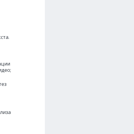
ста.
ации
идео;
,
тез
ализа