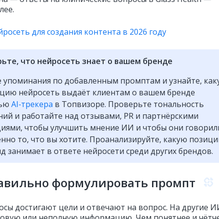
алее.
росеть для создания контента в 2026 году
ьте, что нейросеть знает о вашем бренде
 упоминания по добавленным промптам и узнайте, ка
цию нейросеть выдаёт клиентам о вашем бренде
щью
AI‑трекера
в Топвизоре. Проверьте тональность
ий и работайте над отзывами, PR и партнёрскими
иями, чтобы улучшить мнение ИИ и чтобы они говорил
енно то, что вы хотите. Проанализируйте, какую позиц
д занимает в ответе нейросети среди других брендов.
равильно формулировать промпт
осы достигают цели и отвечают на вопрос. На другие И
овую или неполную информацию. Чем понятнее и чётч