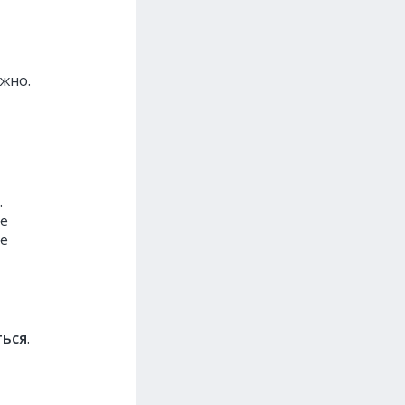
жно.
.
ие
е
ться
.