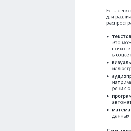
Есть неск
для разли
распростр
тексто
Это мож
стихотв
в соцсе
визуал
иллюстр
аудиоп
наприме
речи с 
програ
автомат
матема
данных 
Где и