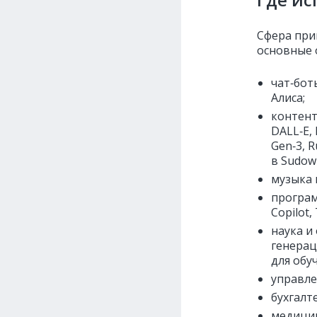
Сфера при
основные 
чат‑бот
Алиса;
контент
DALL‑E,
Gen‑3, R
в Sudowr
музыка и
програм
Copilot,
наука и
генерац
для обу
управле
бухгалт
медицин