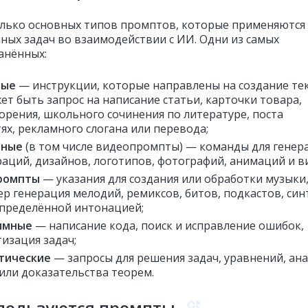
олько основных типов промптов, которые применяются
чных задач во взаимодействии с ИИ. Одни из самых
анённых:
вые
— инструкции, которые направлены на создание тек
ет быть запрос на написание статьи, карточки товара,
орения, школьного сочинения по литературе, поста
тях, рекламного слогана или перевода;
ьные
(в том числе видеопромпты) — команды для генер
аций, дизайнов, логотипов, фотографий, анимаций и в
ромпты
— указания для создания или обработки музыки
р генерация мелодий, ремиксов, битов, подкастов, син
определённой интонацией;
ммные
— написание кода, поиск и исправление ошибок,
изация задач;
тические
— запросы для решения задач, уравнений, ан
или доказательства теорем.
спользуются промпты