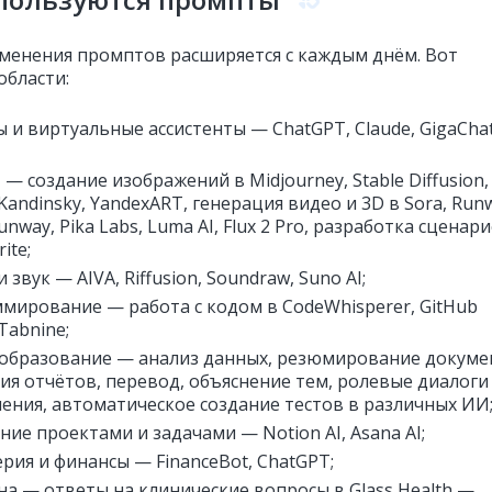
менения промптов расширяется с каждым днём. Вот
области:
ы и виртуальные ассистенты — ChatGPT, Claude, GigaChat
 — создание изображений в Midjourney, Stable Diffusion,
 Kandinsky, YandexART, генерация видео и 3D в Sora, Run
unway, Pika Labs, Luma AI, Flux 2 Pro, разработка сценар
ite;
 звук — AIVA, Riffusion, Soundraw, Suno AI;
мирование — работа с кодом в CodeWhisperer, GitHub
 Tabnine;
 образование — анализ данных, резюмирование докуме
ия отчётов, перевод, объяснение тем, ролевые диалоги
чения, автоматическое создание тестов в различных ИИ
ние проектами и задачами — Notion AI, Asana AI;
ерия и финансы — FinanceBot, ChatGPT;
а — ответы на клинические вопросы в Glass Health —