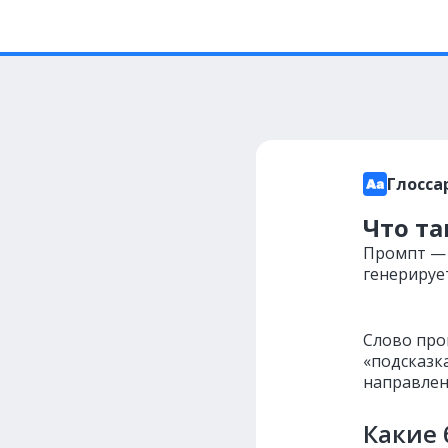
Глосса
Что т
Промпт — 
генерируе
Слово про
«подсказк
направлен
Какие