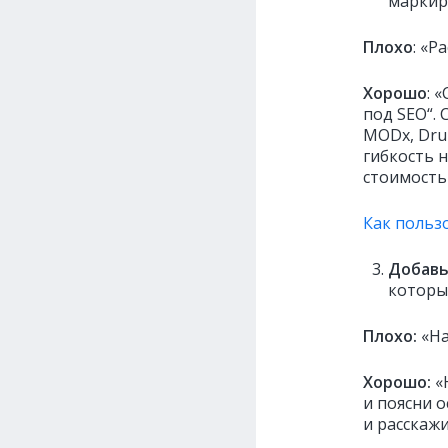
маркир
Плохо
: «Р
Хорошо
: 
под SEO“. 
MODx, Dru
гибкость 
стоимость
Как польз
Добавь
которы
Плохо:
«На
Хорошо:
«Н
и поясни 
и расскажи