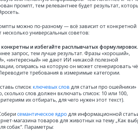
ован промпт, тем релевантнее будет результат, котор
йросеть.
омпты можно по‑разному — всё зависит от конкретной
от несколько универсальных советов:
 конкретны и избегайте расплывчатых формулировок
.
чнее запрос, тем лучше результат. Фразы «хороший»,
й», «интересный» не дают ИИ никакой полезной
ации, опираясь на которую он может сгенерировать ч
 Переводите требования в измеримые категории.
оставь список
ключевых слов
для статьи про ошейники»
, сколько слов должен включать список: 10 или 100,
ритериям их отбирать, для чего нужен этот текст).
«Собери
семантическое ядро
для информационной стать
ернет‑магазина товаров для животных на тему „Как вы
ля собак“. Параметры: