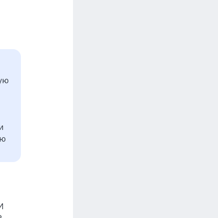
кую
и
ию
И
е