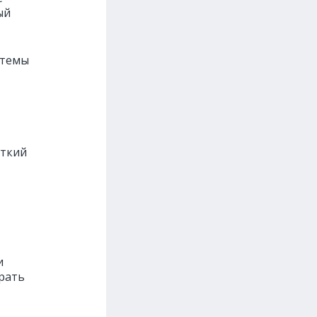
ый
 темы
ёткий
и
брать