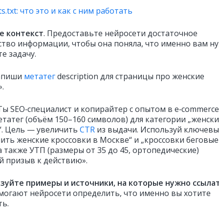
s.txt: что это и как с ним работать
е контекст
. Предоставьте нейросети достаточное
ство информации, чтобы она поняла, что именно вам ну
е задачу.
Напиши
метатег
description для страницы про женские
.
«Ты SEO‑специалист и копирайтер с опытом в e‑commerce
татег (объём 150–160 символов) для категории „женск
“. Цель — увеличить
CTR
из выдачи. Используй ключевы
пить женские кроссовки в Москве“ и „кроссовки беговые
а также УТП (размеры от 35 до 45, ортопедические)
й призыв к действию».
зуйте примеры и источники, на которые нужно ссыла
могают нейросети определить, что именно вы хотите
ть.