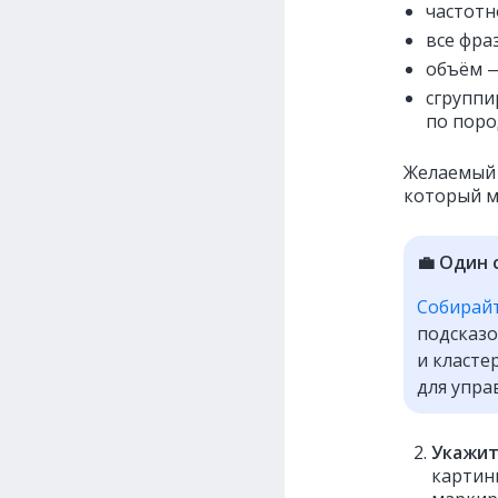
частотн
все фра
объём —
сгруппи
по поро
Желаемый 
который м
💼 Один 
Собирайт
подсказо
и класте
для упра
Укажит
картинк