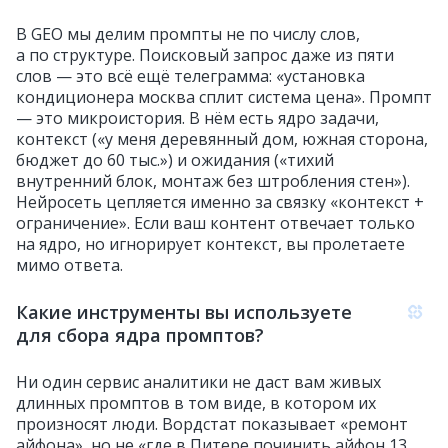
В GEO мы делим промпты не по числу слов,
а по структуре. Поисковый запрос даже из пяти
слов — это всё ещё телеграмма: «установка
кондиционера москва сплит система цена». Промпт
— это микроистория. В нём есть ядро задачи,
контекст («у меня деревянный дом, южная сторона,
бюджет до 60 тыс.») и ожидания («тихий
внутренний блок, монтаж без штробления стен»).
Нейросеть цепляется именно за связку «контекст +
ограничение». Если ваш контент отвечает только
на ядро, но игнорирует контекст, вы пролетаете
мимо ответа.
Какие инструменты вы используете
для сбора ядра промптов?
Ни один сервис аналитики не даст вам живых
длинных промптов в том виде, в котором их
произносят люди. Вордстат показывает «ремонт
айфона», но не «где в Питере починить айфон 13