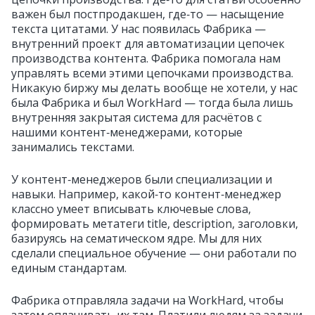
важен был постпродакшен, где‑то — насыщение
текста цитатами. У нас появилась Фабрика —
внутренний проект для автоматизации цепочек
производства контента. Фабрика помогала нам
управлять всеми этими цепочками производства.
Никакую биржу мы делать вообще не хотели, у нас
была Фабрика и был WorkHard — тогда была лишь
внутренняя закрытая система для расчётов с
нашими контент‑менеджерами, которые
занимались текстами.
У контент‑менеджеров были специализации и
навыки. Например, какой‑то контент‑менеджер
классно умеет вписывать ключевые слова,
формировать метатеги title, description, заголовки,
базируясь на сематическом ядре. Мы для них
сделали специальное обучение — они работали по
единым стандартам.
Фабрика отправляла задачи на WorkHard, чтобы
затем оплачивать их там. Платили людям за задачи